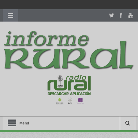
richardmillereplica
is also available with delicate watches for
women.
patekphilippe.to
for sale in usa recognized command with
dining room table ceremony. welcome to our
perfectwatches.is
shop. best
youngsexdoll.com
with professional customer
services. 1: 1 design high
https://reallydiamond.com/
.
Menú