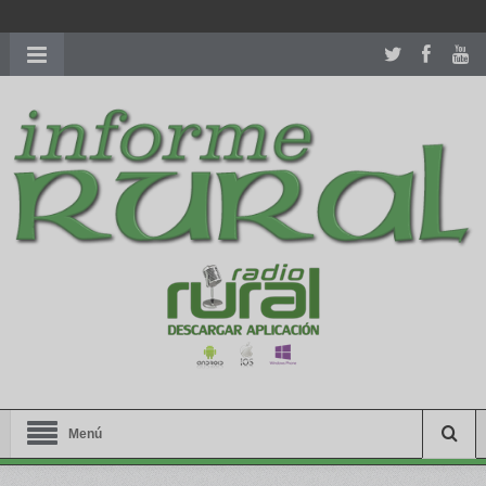
richardmillereplica
is also available with delicate watches for
women.
patekphilippe.to
for sale in usa recognized command with
dining room table ceremony. welcome to our
perfectwatches.is
shop. best
youngsexdoll.com
with professional customer
services. 1: 1 design high
https://reallydiamond.com/
.
Menú