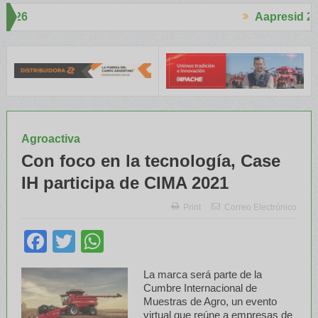
Aapresid 2026
Aapresid 20
 interés en el Congreso
Del Cono Sur al Mundo
Jáuregui Lorda c
Agroactiva
Con foco en la tecnología, Case
IH participa de CIMA 2021
Print
Correo Electrónico
Facebook
Twitter
WhatsApp
La marca será parte de la
Cumbre Internacional de
Muestras de Agro, un evento
virtual que reúne a empresas de