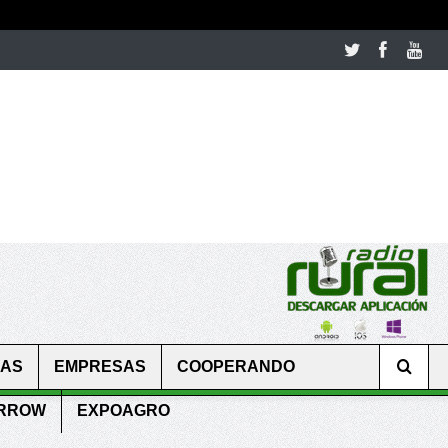
room table ceremony. welcome to our
perfectwatches.is
shop. best
CAS
EMPRESAS
COOPERANDO
ARROW
EXPOAGRO