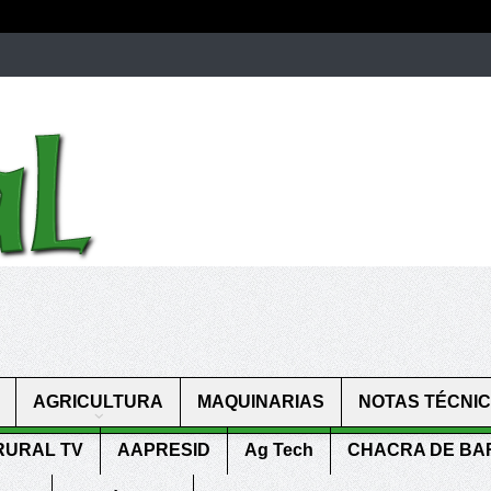
men.
patekphilippe.to
for sale in usa recognized command with dining 
gn high
https://reallydiamond.com/
.
AGRICULTURA
MAQUINARIAS
NOTAS TÉCNI
RURAL TV
AAPRESID
Ag Tech
CHACRA DE B