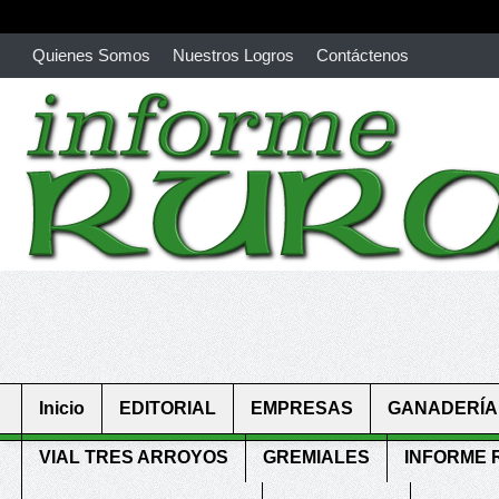
Quienes Somos
Nuestros Logros
Contáctenos
richardmillereplica
is also available with delicate watches for wo
youngsexdoll.com
with professional customer services. 1: 1 desi
Inicio
EDITORIAL
EMPRESAS
GANADERÍA
VIAL TRES ARROYOS
GREMIALES
INFORME 