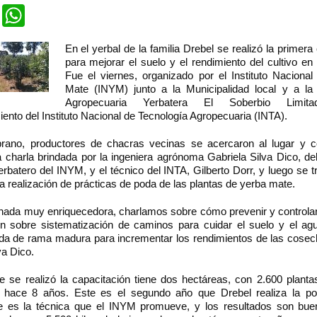
cebook
Twitter
WhatsApp
En el yerbal de la familia Drebel se realizó la primera
para mejorar el suelo y el rendimiento del cultivo en
Fue el viernes, organizado por el Instituto Nacional
Mate (INYM) junto a la Municipalidad local y a la
Agropecuaria Yerbatera El Soberbio Limi
nto del Instituto Nacional de Tecnología Agropecuaria (INTA).
ano, productores de chacras vecinas se acercaron al lugar y c
 charla brindada por la ingeniera agrónoma Gabriela Silva Dico, de
rbatero del INYM, y el técnico del INTA, Gilberto Dorr, y luego se t
la realización de prácticas de poda de las plantas de yerba mate.
rnada muy enriquecedora, charlamos sobre cómo prevenir y controlar 
én sobre sistematización de caminos para cuidar el suelo y el agu
da de rama madura para incrementar los rendimientos de las cosec
va Dico.
de se realizó la capacitación tiene dos hectáreas, con 2.600 planta
s hace 8 años. Este es el segundo año que Drebel realiza la p
 es la técnica que el INYM promueve, y los resultados son bue