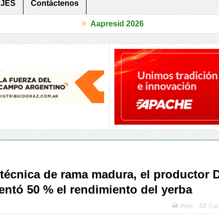
JES
Contáctenos
Aapresid 2026
titivo
Periurbanos, 3 Provincias compartieron herramientas para r
 técnica de rama madura, el productor 
entó 50 % el rendimiento del yerba
Print
Cor