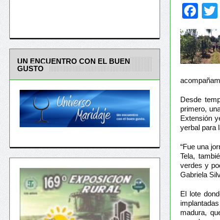
Fa
UN ENCUENTRO CON EL BUEN
GUSTO
acompañamie
Desde tempr
primero, una
Extensión ye
yerbal para 
“Fue una jo
Tela, tambi
verdes y po
Gabriela Sil
El lote don
implantada
madura, que