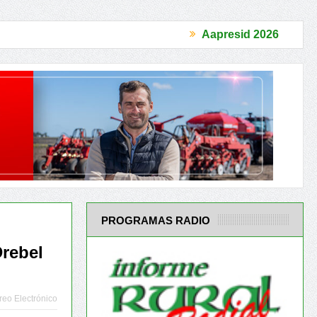
Aapresid 2026
ecuperar la Confianza
El Acuerdo Mercosur-UE es un antes y un de
PROGRAMAS RADIO
Drebel
reo Electrónico