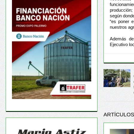
funcionami
producción;
según donde 
“es poner e
nuestros agr
Además de 
Ejecutivo lo
ARTÍCULOS