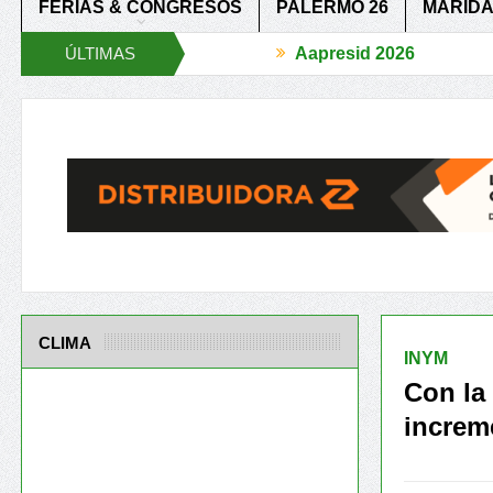
FERIAS & CONGRESOS
PALERMO 26
MARIDA
ÚLTIMAS
Aapresid 2026
l BCR Agtech Forum
Reglas de juego claras para un agro más Compe
NOTICIAS
CLIMA
INYM
Con la
increm