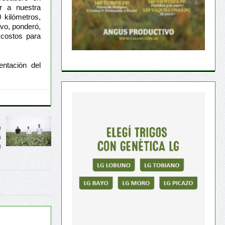
r a nuestra
 kilómetros,
ivo, ponderó,
 costos para
ntación del
o
a
a