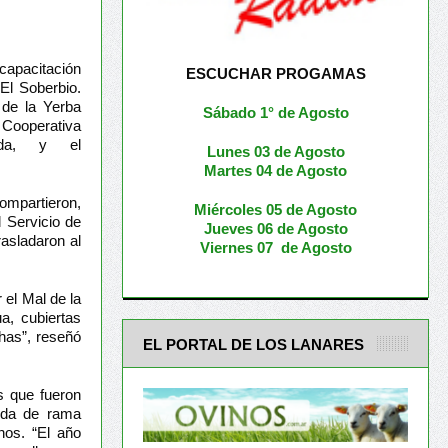
 capacitación
ESCUCHAR PROGAMAS
 El Soberbio.
 de la Yerba
Sábado 1° de Agosto
 Cooperativa
tada, y el
Lunes 03 de Agosto
M
artes 04 de Agosto
ompartieron,
Miércoles 05 de
Agosto
l Servicio de
Jueves 06 de Agosto
rasladaron al
Viernes 07 de Agosto
el Mal de la
a, cubiertas
has”, reseñó
EL PORTAL DE LOS LANARES
s que fueron
oda de rama
nos. “El año