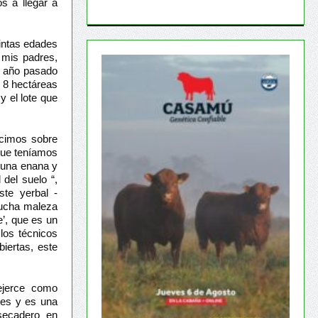
s a llegar a
tintas edades
 mis padres,
l año pasado
s 8 hectáreas
y el lote que
ocimos sobre
que teníamos
cuna enana y
 del suelo “,
ste yerbal -
mucha maleza
e’, que es un
los técnicos
iertas, este
 ejerce como
res y es una
secadero en