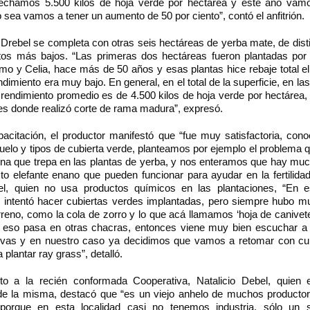
chamos 5.500 kilos de hoja verde por hectárea y este año vamo
o sea vamos a tener un aumento de 50 por ciento”, contó el anfitrión.
 Drebel se completa con otras seis hectáreas de yerba mate, de dis
tos más bajos. “Las primeras dos hectáreas fueron plantadas por
rmo y Celia, hace más de 50 años y esas plantas hice rebaje total e
ndimiento era muy bajo. En general, en el total de la superficie, en la
 rendimiento promedio es de 4.500 kilos de hoja verde por hectárea, 
es donde realizó corte de rama madura”, expresó.
pacitación, el productor manifestó que “fue muy satisfactoria, con
uelo y tipos de cubierta verde, planteamos por ejemplo el problema 
na que trepa en las plantas de yerba, y nos enteramos que hay mu
o elefante enano que pueden funcionar para ayudar en la fertilidad
el, quien no usa productos químicos en las plantaciones, “En e
e intentó hacer cubiertas verdes implantadas, pero siempre hubo 
reno, como la cola de zorro y lo que acá llamamos ‘hoja de canivet
 eso pasa en otras chacras, entonces viene muy bien escuchar a 
tivas y en nuestro caso ya decidimos que vamos a retomar con cub
plantar ray grass”, detalló.
o a la recién conformada Cooperativa, Natalicio Debel, quien
de la misma, destacó que “es un viejo anhelo de muchos producto
 porque en esta localidad casi no tenemos industria, sólo un 