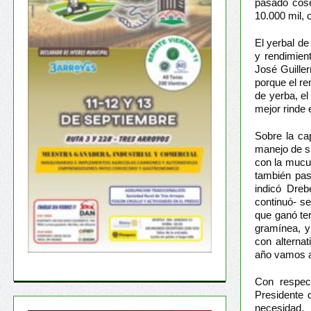
pasado cose
10.000 mil, 
El yerbal de
y rendimien
José Guille
porque el re
de yerba, el
mejor rinde 
Sobre la ca
manejo de s
con la mucu
también past
indicó Dreb
continuó- s
que ganó ter
gramínea, y
con alterna
año vamos a 
Con respect
Presidente 
necesidad,