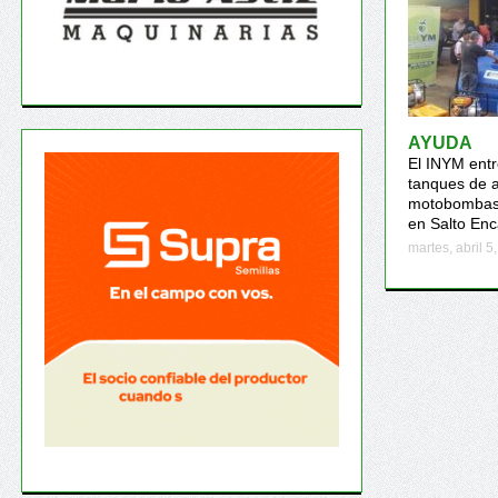
AYUDA
El INYM entr
tanques de 
motobombas 
en Salto En
martes, abril 5