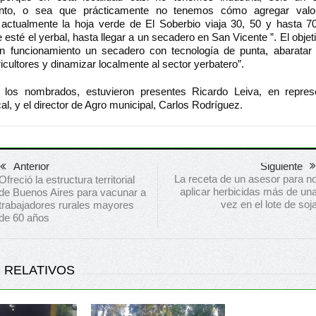
ento, o sea que prácticamente no tenemos cómo agregar valo
 actualmente la hoja verde de El Soberbio viaja 30, 50 y hasta 70
esté el yerbal, hasta llegar a un secadero en San Vicente ”. El objet
n funcionamiento un secadero con tecnología de punta, abaratar
icultores y dinamizar localmente al sector yerbatero”.
los nombrados, estuvieron presentes Ricardo Leiva, en represe
cal, y el director de Agro municipal, Carlos Rodríguez.
Anterior
Siguiente
La receta de un asesor para n
Ofreció la estructura territorial
aplicar herbicidas más de un
de Buenos Aires para vacunar a
vez en el lote de soj
trabajadores rurales mayores
de 60 años
 RELATIVOS