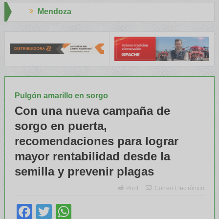
za
Aapresid 202
 y el INTA capacitaron a Trabajadores Rurales
Legisladores y Es
Pulgón amarillo en sorgo
Con una nueva campaña de
sorgo en puerta,
recomendaciones para lograr
mayor rentabilidad desde la
semilla y prevenir plagas
Print
Correo Electrónico
Facebook
Twitter
WhatsApp