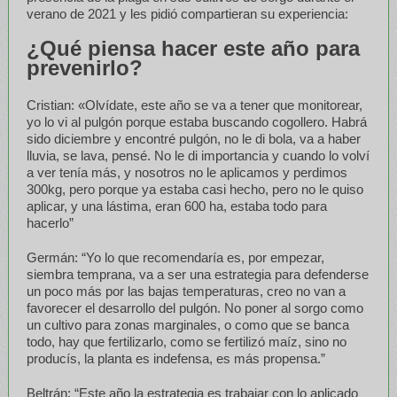
verano de 2021 y les pidió compartieran su experiencia:
¿Qué piensa hacer este año para
prevenirlo?
Cristian: «Olvídate, este año se va a tener que monitorear,
yo lo vi al pulgón porque estaba buscando cogollero. Habrá
sido diciembre y encontré pulgón, no le di bola, va a haber
lluvia, se lava, pensé. No le di importancia y cuando lo volví
a ver tenía más, y nosotros no le aplicamos y perdimos
300kg, pero porque ya estaba casi hecho, pero no le quiso
aplicar, y una lástima, eran 600 ha, estaba todo para
hacerlo”
Germán: “Yo lo que recomendaría es, por empezar,
siembra temprana, va a ser una estrategia para defenderse
un poco más por las bajas temperaturas, creo no van a
favorecer el desarrollo del pulgón. No poner al sorgo como
un cultivo para zonas marginales, o como que se banca
todo, hay que fertilizarlo, como se fertilizó maíz, sino no
producís, la planta es indefensa, es más propensa.”
Beltrán: “Este año la estrategia es trabajar con lo aplicado