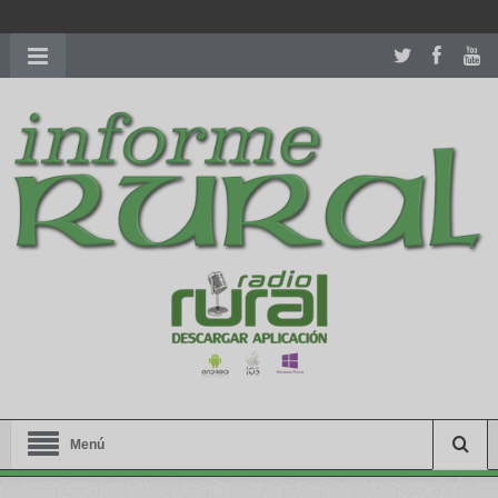
richardmillereplica
is also available with delicate watches for
women.
patekphilippe.to
for sale in usa recognized command with
dining room table ceremony. welcome to our
perfectwatches.is
shop. best
youngsexdoll.com
with professional customer
services. 1: 1 design high
https://reallydiamond.com/
.
Menú