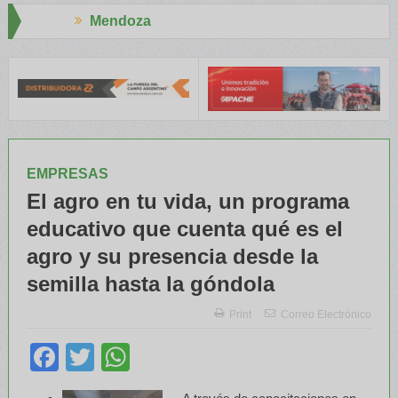
doza
Aapresid 
TRE y el INTA capacitaron a Trabajadores Rurales
Legisladores y
EMPRESAS
El agro en tu vida, un programa
educativo que cuenta qué es el
agro y su presencia desde la
semilla hasta la góndola
Print
Correo Electrónico
Facebook
Twitter
WhatsApp