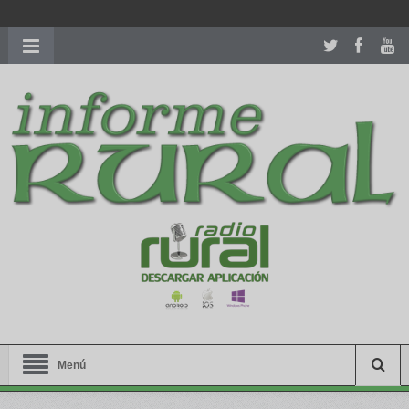
richardmillereplica
is also available with delicate watches for
women.
patekphilippe.to
for sale in usa recognized command with
dining room table ceremony. welcome to our
perfectwatches.is
shop. best
youngsexdoll.com
with professional customer
services. 1: 1 design high
https://reallydiamond.com/
.
Menú