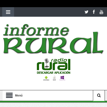
richardmillereplica
is also available with delicate watches for
women.
patekphilippe.to
for sale in usa recognized command with
dining room table ceremony. welcome to our
perfectwatches.is
shop. best
youngsexdoll.com
with professional customer
services. 1: 1 design high
https://reallydiamond.com/
.
Menú