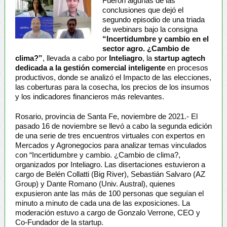
Fueron algunas de las
conclusiones que dejó el
segundo episodio de una triada
de webinars bajo la consigna
“Incertidumbre y cambio en el
sector agro. ¿Cambio de
clima?”
, llevada a cabo por
Inteliagro
, la
startup agtech
dedicada a la gestión comercial inteligente
en procesos
productivos, donde se analizó el Impacto de las elecciones,
las coberturas para la cosecha, los precios de los insumos
y los indicadores financieros más relevantes.
Rosario, provincia de Santa Fe, noviembre de 2021.- El
pasado 16 de noviembre se llevó a cabo la segunda edición
de una serie de tres encuentros virtuales con expertos en
Mercados y Agronegocios para analizar temas vinculados
con “Incertidumbre y cambio. ¿Cambio de clima?,
organizados por Inteliagro. Las disertaciones estuvieron a
cargo de Belén Collatti (Big River), Sebastián Salvaro (AZ
Group) y Dante Romano (Univ. Austral), quienes
expusieron ante las más de 100 personas que seguían el
minuto a minuto de cada una de las exposiciones. La
moderación estuvo a cargo de Gonzalo Verrone, CEO y
Co-Fundador de la startup.