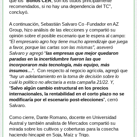
que los “
Bonos CER
, son los títulos principalmente
recomendados, si no hay una dependencia del TC”,
concluyó.
A continuación, Sebastián Salvaro Co -Fundador en AZ
Group, hizo análisis de las elecciones y compartió su
opinión sobre el posible escenario que le espera al campo:
“El empresario agro hoy tiene mucho aprendizaje que juega
a favor, porque las cartas son las mismas”, aseveró
Salvaro y agregó
“
las empresas que mejor quedaron
paradas en la incertidumbre fueron las que
incorporaron más tecnología, más equipo, más
insumos…
”. Con respecto al negocio agrícola, agregó que
“hay un adelantamiento en la toma de decisión sobre lo
cuál lo político no afectaría a esta campaña 21/22. Y,
“
Salvo algún cambio estructural en los precios
internacionales, la rentabilidad en el corto plazo no se
modificaría por el escenario post-elecciones
”, cerró
Salvaro.
Como cierre, Dante Romano, docente en Universidad
Austral y también analista de Mercados compartió su
mirada sobre los cultivos y coberturas para la cosecha
haciendo hincapié en Soja, Maíz y Trigo.