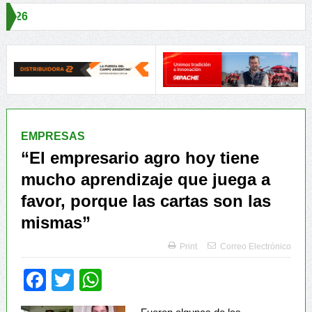
Aapresid 20
bordaron claves para una Producción Responsable
Alimentos seguros
EMPRESAS
“El empresario agro hoy tiene
mucho aprendizaje que juega a
favor, porque las cartas son las
mismas”
Print
Correo Electrónico
Facebook
Twitter
WhatsApp