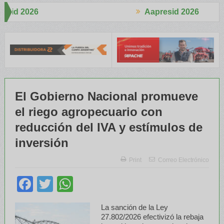
Aapresid 2026
Aapresid 
que Tenemos»
La voz del Suelo como Protagonista
UPL presenta 
El Gobierno Nacional promueve
el riego agropecuario con
reducción del IVA y estímulos de
inversión
Print
Correo Electrónico
Facebook
Twitter
WhatsApp
La sanción de la Ley
27.802/2026 efectivizó la rebaja