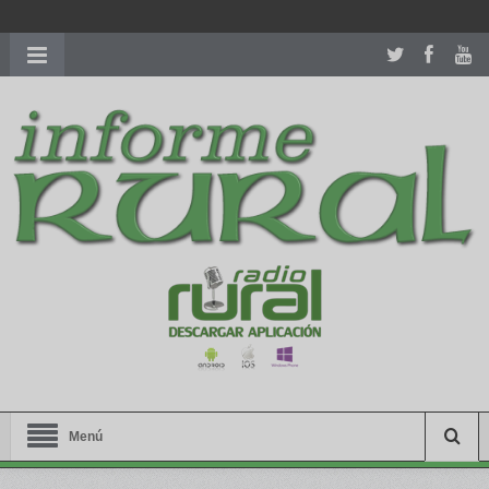
richardmillereplica
is also available with delicate watches for
women.
patekphilippe.to
for sale in usa recognized command with
dining room table ceremony. welcome to our
perfectwatches.is
shop. best
youngsexdoll.com
with professional customer
services. 1: 1 design high
https://reallydiamond.com/
.
Menú