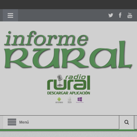
richardmillereplica
is also available with delicate watches for
women.
patekphilippe.to
for sale in usa recognized command with
dining room table ceremony. welcome to our
perfectwatches.is
shop. best
youngsexdoll.com
with professional customer
services. 1: 1 design high
https://reallydiamond.com/
.
Menú