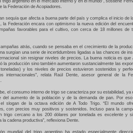
el trigo argentino en el mercado interno y en el mundo”, sostiene Fer
e la Federación de Acopiadores.
an sequía que afecta a buena parte del país y complica el inicio de 
s, la Federación encara con optimismo la nueva edición del encuent
mpañas favorables para el cultivo, con cerca de 18 millones de 
ampañas atrás, cuando se pensaba en el crecimiento de la producc
ina surgían una serie de incertidumbres ligadas a las chances de ins
rnacional sin resignar niveles de precios. La buena noticia es que
ó la producción sino también aumentaron sustancialmente las expor
 toneladas) y los niveles de precios estuvieron sostenidos y perf
os internacionales”, relata Raúl Dente, asesor general de la F
.
, el consumo interno de trigo se caracteriza por su estabilidad, y
 del aumento de la población y de la demanda de pan. Por eso
el slogan de la octava edición de A Todo Trigo. “El mundo ofr
es, con precios muy positivos y sostenidos. Incluso para la cam
n trigo cercano a los 200 dólares por tonelada es excelente y s
ra la cadena productiva”, reflexiona Dente.
ión mundial del trigo argentino ha estado especialmente direcc