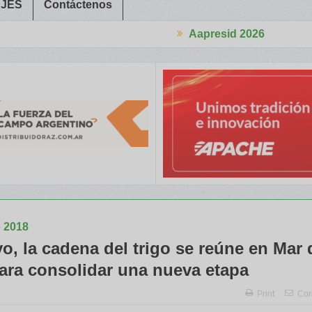
JES
Contáctenos
Aapresid 2026
bajadores Rurales
Legisladores y Especialistas abordaron claves
o 2018
o, la cadena del trigo se reúne en Mar 
para consolidar una nueva etapa
Print
Cor