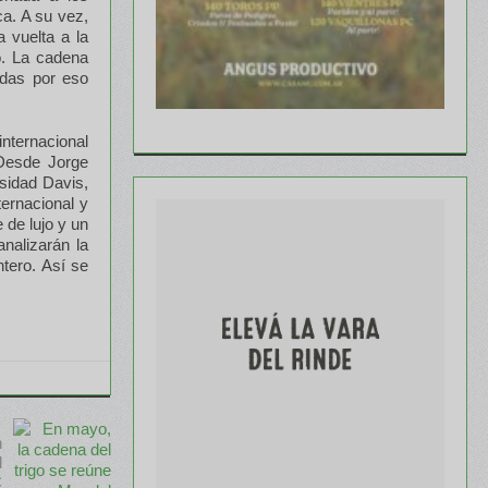
ca. A su vez,
a vuelta a la
o. La cadena
adas por eso
internacional
 Desde Jorge
sidad Davis,
ternacional y
 de lujo y un
nalizarán la
tero. Así se
n
l
C