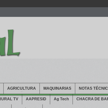
men.
patekphilippe.to
for sale in usa recognized command with dining 
gn high
https://reallydiamond.com/
.
AGRICULTURA
MAQUINARIAS
NOTAS TÉCNI
RURAL TV
AAPRESID
Ag Tech
CHACRA DE B