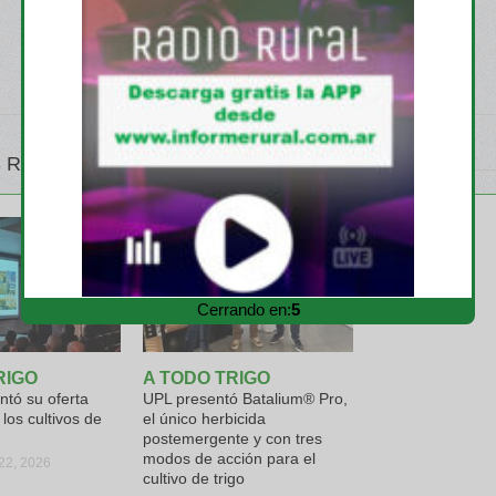
 RELATIVOS
Cerrando en:
3
RIGO
A TODO TRIGO
tó su oferta
UPL presentó Batalium® Pro,
 los cultivos de
el único herbicida
postemergente y con tres
modos de acción para el
22, 2026
cultivo de trigo