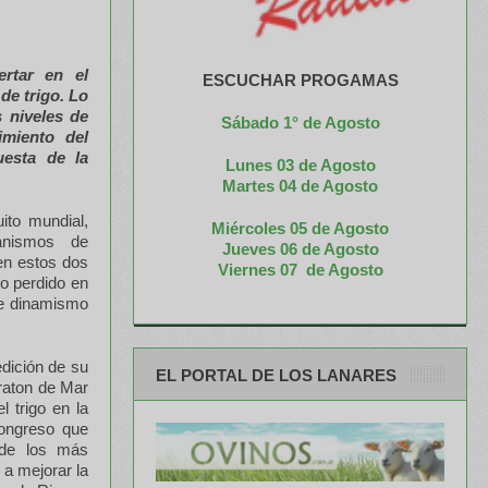
ertar en el
ESCUCHAR PROGAMAS
de trigo. Lo
 niveles de
Sábado 1° de Agosto
imiento del
esta de la
Lunes 03 de Agosto
M
artes 04 de Agosto
ito mundial,
Miércoles 05 de
Agosto
canismos de
Jueves 06 de Agosto
 en estos dos
Viernes 07 de Agosto
no perdido en
te dinamismo
dición de su
EL PORTAL DE LOS LANARES
raton de Mar
 trigo en la
congreso que
 de los más
 a mejorar la