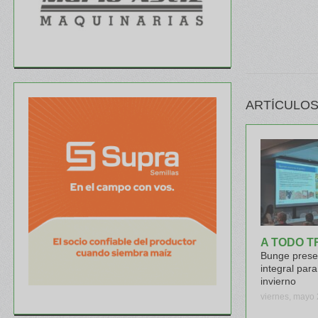
ARTÍCULOS
A TODO T
Bunge presen
integral para
invierno
viernes, mayo 