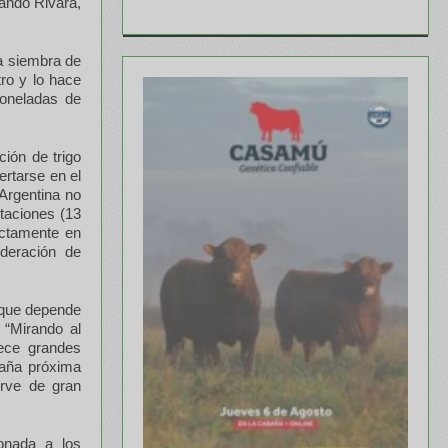
nando Rivara,
la siembra de
ro y lo hace
toneladas de
ión de trigo
ertarse en el
 Argentina no
taciones (13
ectamente en
ederación de
a que depende
 “Mirando al
ece grandes
paña próxima
irve de gran
ionada a los