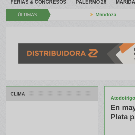
FERIAS & CONGRESOS
PALERMO 26
MARIDA
ÚLTIMAS
Mendoza
 XXXIV Congreso Aapresid
El RENATRE y el INTA capacitaron a Tra
NOTICIAS
CLIMA
Atodotrig
En may
Plata 