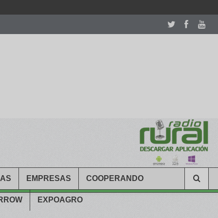
room table ceremony. welcome to our
perfectwatches.is
shop. best
CAS
EMPRESAS
COOPERANDO
ARROW
EXPOAGRO