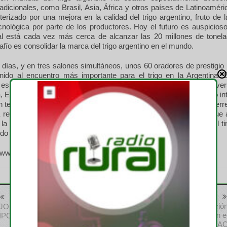
dicionales, como Brasil, Asia, África y otros países de Latinoaméri
erizado por una mejora en la calidad del trigo argentino, fruto de l
ecnológica por parte de los productores. Hoy el futuro es auspicios
ial está cada vez más cerca de alcanzar las 20 millones de tonel
afío es consolidar la marca del trigo argentino en el mundo.
días, y en tres salones simultáneos, unos 60 oradores de prestigio 
nido al encuentro más importante para el trigo en la Argentina.
especialista en biotecnología aplicada al mejoramiento de la Univer
a, Estados Unidos, pasando por analistas de mercado de prestigio in
n tecnologías para la producción de Argentina, hasta llegar a un cierre
a reflexión de la mano de Carlos Melconian y Rosendo Fraga, que a
la política del país. Un menú completo que no dejará tema en el tin
do Trigo 2018.
 www.atodotrigo.com.ar
Anterior
Siguiente
Acuerdo de comercializació
JORNADA A CAMPO DEL
para un nuevo insecticida con e
IPCVA
nuevo modo de acción IRA