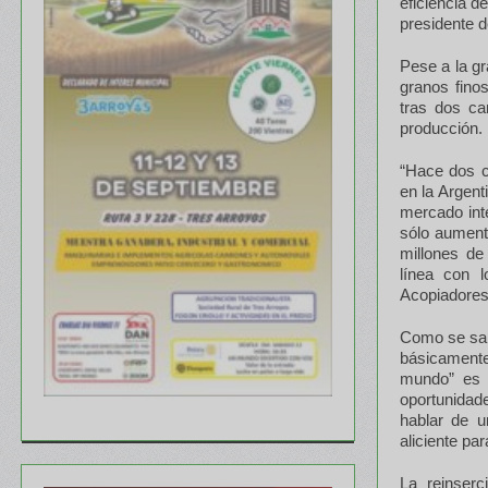
eficiencia d
presidente d
Pese a la gr
granos fino
tras dos ca
producción.
“Hace dos c
en la Argent
mercado inte
sólo aument
millones de
línea con l
Acopiadores
Como se sabe
básicamente
mundo” es 
oportunidad
hablar de u
aliciente pa
La reinserc