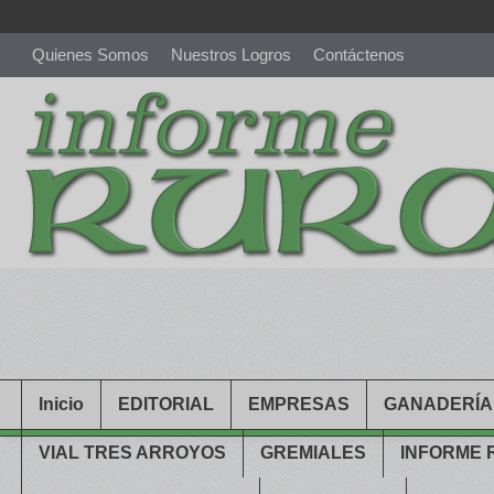
Quienes Somos
Nuestros Logros
Contáctenos
richardmillereplica
is also available with delicate watches for wo
youngsexdoll.com
with professional customer services. 1: 1 desi
Inicio
EDITORIAL
EMPRESAS
GANADERÍA
VIAL TRES ARROYOS
GREMIALES
INFORME 