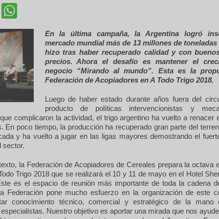
cebook
Twitter
WhatsApp
En la última campaña, la Argentina logró ins
mercado mundial más de 13 millones de toneladas 
hizo tras haber recuperado calidad y con buenos
precios. Ahora el desafío es mantener el crec
negocio “Mirando al mundo”. Esta es la propu
Federación de Acopiadores en A Todo Trigo 2018.
Luego de haber estado durante años fuera del circu
producto de políticas intervencionistas y me
que complicaron la actividad, el trigo argentino ha vuelto a renacer
. En poco tiempo, la producción ha recuperado gran parte del terre
écada y ha vuelto a jugar en las ligas mayores demostrando el fuer
 sector.
texto, la Federación de Acopiadores de Cereales prepara la octava e
Todo Trigo 2018 que se realizará el 10 y 11 de mayo en el Hotel She
“Este es el espacio de reunión más importante de toda la cadena del
La Federación pone mucho esfuerzo en la organización de este 
tar conocimiento técnico, comercial y estratégico de la mano
 especialistas. Nuestro objetivo es aportar una mirada que nos ayude