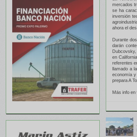
mercados tra
se ha caract
inversión t
agroindustr
ahora el des
Durante dos 
darán conte
Dubcovsky, 
en Californi
referentes e
llamado a l
economía y 
prepara A To
Más info en