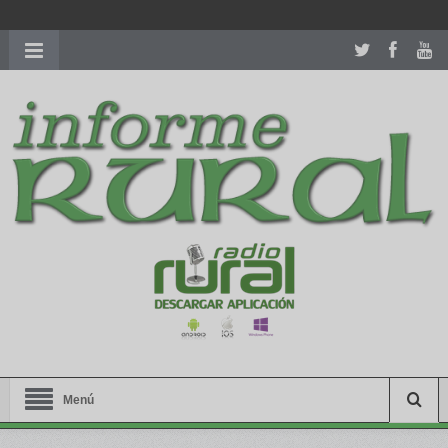
richardmillereplica
is also available with delicate watches for
women.
patekphilippe.to
for sale in usa recognized command with
dining room table ceremony. welcome to our
perfectwatches.is
shop. best
youngsexdoll.com
with professional customer
services. 1: 1 design high
https://reallydiamond.com/
.
Menú