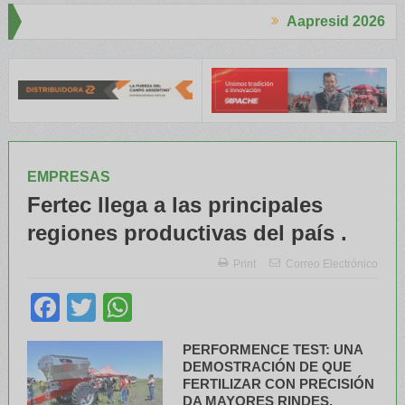
Aapresid 2026
Aapresid 2026
 en el Congreso
Del Cono Sur al Mundo
Jáuregui Lorda comercial
EMPRESAS
Fertec llega a las principales
regiones productivas del país .
Print
Correo Electrónico
Facebook
Twitter
WhatsApp
PERFORMENCE TEST: UNA
DEMOSTRACIÓN DE QUE
FERTILIZAR CON PRECISIÓN
DA MAYORES RINDES.