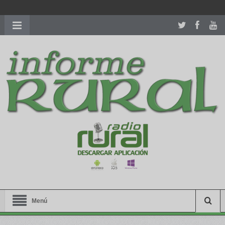
richardmillereplica
is also available with delicate watches for
women.
patekphilippe.to
for sale in usa recognized command with
dining room table ceremony. welcome to our
perfectwatches.is
shop. best
youngsexdoll.com
with professional customer
services. 1: 1 design high
https://reallydiamond.com/
.
Menú