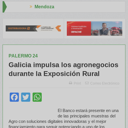
endoza
Aapresi
NATRE y el INTA capacitaron a Trabajadores Rurales
Legisladore
PALERMO 24
Galicia impulsa los agronegocios
durante la Exposición Rural
Print
Correo Electrónico
Facebook
Twitter
WhatsApp
El Banco estará presente en una
de las principales muestras del
Agro con soluciones digitales innovadoras y el mejor
financiamiento para seguir potenciando a uno de los