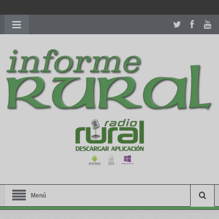
richardmillereplica
is also available with delicate watches for
women.
patekphilippe.to
for sale in usa recognized command with
dining room table ceremony. welcome to our
perfectwatches.is
shop. best
youngsexdoll.com
with professional customer
services. 1: 1 design high
https://reallydiamond.com/
.
Menú