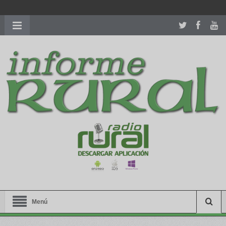
richardmillereplica
is also available with delicate watches for
women.
patekphilippe.to
for sale in usa recognized command with
dining room table ceremony. welcome to our
perfectwatches.is
shop. best
youngsexdoll.com
with professional customer
services. 1: 1 design high
https://reallydiamond.com/
.
Menú