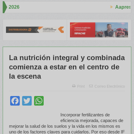
Aapresid 2026
Aapre
tó mucho interés en el Congreso
Del Cono Sur al Mundo
Jáuregui
La nutrición integral y combinada
comienza a estar en el centro de
la escena
Print
Correo Electrónico
Facebook
Twitter
WhatsApp
Incorporar fertilizantes de
eficiencia mejorada, capaces de
mejorar la salud de los suelos y la vida en los mismos es
uno de los factores claves para cuidarlos. Por eso desde IF