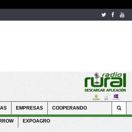
room table ceremony. welcome to our
perfectwatches.is
shop. best
CAS
EMPRESAS
COOPERANDO
ARROW
EXPOAGRO