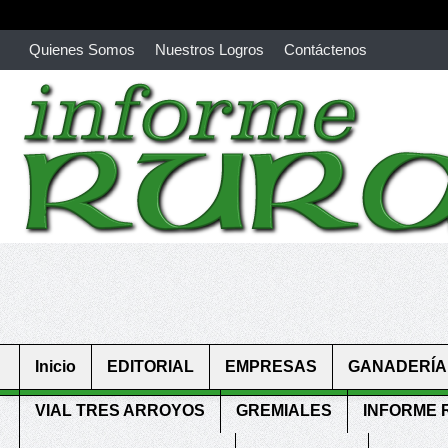
Quienes Somos
Nuestros Logros
Contáctenos
richardmillereplica
is also available with delicate watches for wo
youngsexdoll.com
with professional customer services. 1: 1 desi
Inicio
EDITORIAL
EMPRESAS
GANADERÍA
VIAL TRES ARROYOS
GREMIALES
INFORME 