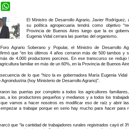
cebook
Twitter
WhatsApp
El Ministro de Desarrollo Agrario, Javier Rodríguez,
su política agropecuaria tendrá como objetivo “rec
Provincia de Buenos Aires luego que la ex gobern
Eugenia Vidal cerrara las puertas del organismo.
Foro Agrario Soberano y Popular, el Ministro de Desarrollo Agr
firmó que “en los últimos 4 años cerraron más de 500 tambos y sa
más de 4.000 productores porcinos. En ese transcurso se redujo l
 agricultura familiar en más de un 60%, en la Provincia de Buenos Aire
secuencia de lo que “hizo la ex gobernadora María Eugenia Vidal 
e Agroindustria (hoy Ministerio de Desarrollo Agrario)”.
raron las puertas por completo a todos los agricultores familiares,
stas, a los productores pequeños y medianos y a todos los trabajado
 que vamos a hacer nosotros es modificar eso de raíz y abrir las
y empezar a trabajar porque en serio hay mucho para hacer para re
rcó que “la cantidad de trabajadores rurales registrados cayó el 3