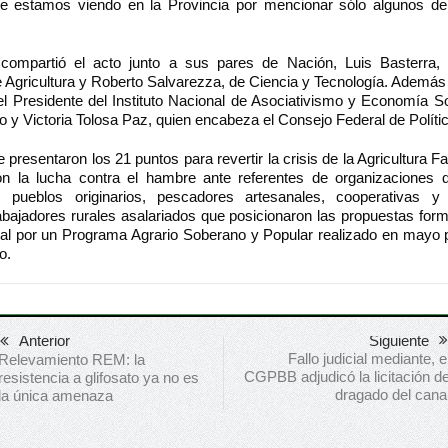
ue estamos viendo en la Provincia por mencionar sólo algunos de
 compartió el acto junto a sus pares de Nación, Luis Basterra,
e Agricultura y Roberto Salvarezza, de Ciencia y Tecnología. Además
l Presidente del Instituto Nacional de Asociativismo y Economía So
o y Victoria Tolosa Paz, quien encabeza el Consejo Federal de Políti
e presentaron los 21 puntos para revertir la crisis de la Agricultura Fa
con la lucha contra el hambre ante referentes de organizaciones
, pueblos originarios, pescadores artesanales, cooperativas y
abajadores rurales asalariados que posicionaron las propuestas form
al por un Programa Agrario Soberano y Popular realizado en mayo 
o.
Anterior
Siguiente
Fallo judicial mediante, e
Relevamiento REM: la
CGPBB adjudicó la licitación d
resistencia a glifosato ya no es
dragado del cana
la única amenaza