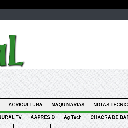
men.
patekphilippe.to
for sale in usa recognized command with dining 
gn high
https://reallydiamond.com/
.
AGRICULTURA
MAQUINARIAS
NOTAS TÉCNI
RURAL TV
AAPRESID
Ag Tech
CHACRA DE B