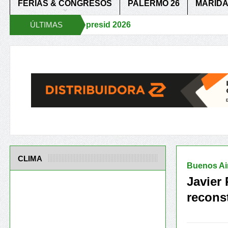
FERIAS & CONGRESOS
PALERMO 26
MARIDA
Aapresid 2026
ÚLTIMAS
Aapresid
o
IICA y Aapresid fortalecen una Alianza Estratégica
Se presento 
NOTICIAS
CLIMA
Buenos Ai
Javier
reconst