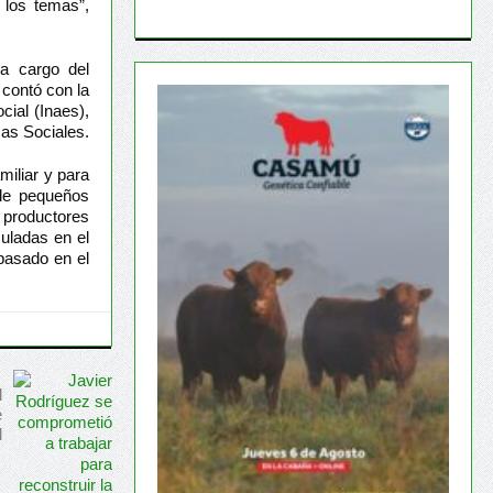
 los temas”,
 a cargo del
 contó con la
cial (Inaes),
cas Sociales.
miliar y para
 de pequeños
 productores
uladas en el
pasado en el
l
e
l