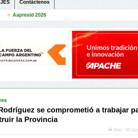
JES
Contáctenos
 2026
Aa
una Guía Técnica para la recuperación de Suelos Degradados
Quin
res
 Rodríguez se comprometió a trabajar p
ruir la Provincia
Print
Cor