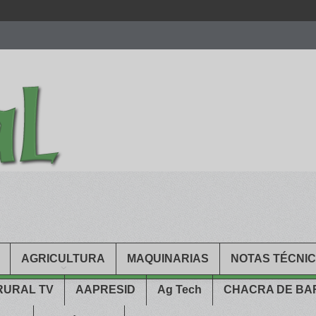
men.
patekphilippe.to
for sale in usa recognized command with dining 
gn high
https://reallydiamond.com/
.
AGRICULTURA
MAQUINARIAS
NOTAS TÉCNI
RURAL TV
AAPRESID
Ag Tech
CHACRA DE B