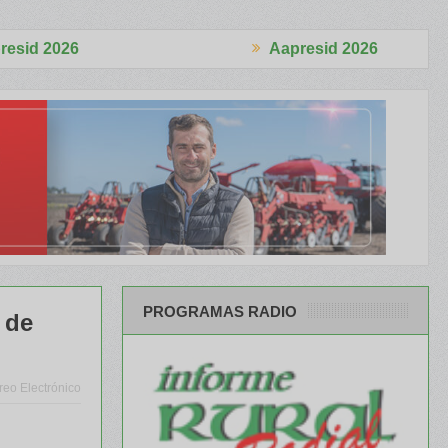
Aapresid 2026
izó 4.870 cabezas
El Congreso se palpitó en el BCR Agtech Forum
PROGRAMAS RADIO
 de
reo Electrónico