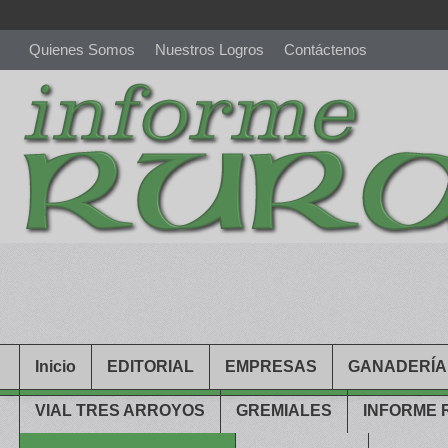
Quienes Somos
Nuestros Logros
Contáctenos
richardmillereplica
is also available with delicate watches for wo
youngsexdoll.com
with professional customer services. 1: 1 desi
Inicio
EDITORIAL
EMPRESAS
GANADERÍA
VIAL TRES ARROYOS
GREMIALES
INFORME 