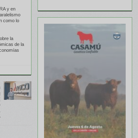
ERA y en
aralelismo
ón como lo
obre la
ómicas de la
 economías
U
N
E
O
L
A