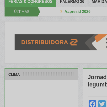
FERIAS & CONGRESOS
PALERMO 26
MARIDA
ÚLTIMAS
Aapresid 2026
strechan la Mano
El portfolio de ILLINOIS despertó mucho interés 
NOTICIAS
CLIMA
Jornad
legumb
Fa