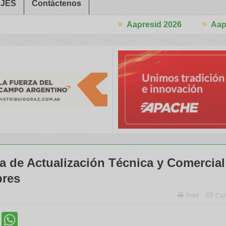
JES
Contáctenos
Aapresid 2026
Aapresid 2026
en el Congreso
Del Cono Sur al Mundo
Jáuregui Lorda comercial
a de Actualización Técnica y Comercial
res
Print
Cor
cebook
Twitter
WhatsApp