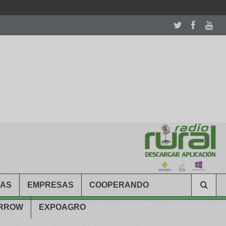
room table ceremony. welcome to our
perfectwatches.is
shop. best
CAS
EMPRESAS
COOPERANDO
ARROW
EXPOAGRO