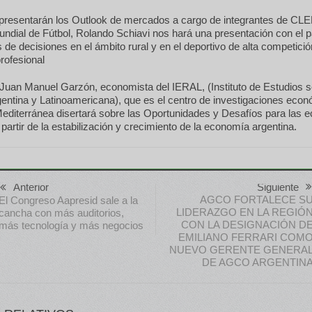
presentarán los Outlook de mercados a cargo de integrantes de CL
ndial de Fútbol, Rolando Schiavi nos hará una presentación con el p
 de decisiones en el ámbito rural y en el deportivo de alta competici
profesional
Juan Manuel Garzón, economista del IERAL, (Instituto de Estudios s
entina y Latinoamericana), que es el centro de investigaciones econ
editerránea disertará sobre las Oportunidades y Desafíos para las
 partir de la estabilización y crecimiento de la economía argentina.
Anterior
Siguiente
AGCO FORTALECE S
El Congreso Aapresid sale a la
LIDERAZGO EN LA REGIÓ
cancha con más auditorios,
CON LA DESIGNACIÓN D
más tecnología y más negocios
EMILIANO FERRARI COM
NUEVO GERENTE GENERA
DE AGCO ARGENTIN