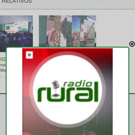
 RELATIVOS
2026
Aapresid 2026
notecnología se
El portfolio de ILLINOIS
a Mano
despertó mucho interés en el
Congreso
 6, 2026
jueves, agosto 6, 2026