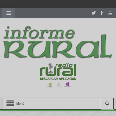
richardmillereplica
is also available with delicate watches for
women.
patekphilippe.to
for sale in usa recognized command with
dining room table ceremony. welcome to our
perfectwatches.is
shop. best
youngsexdoll.com
with professional customer
services. 1: 1 design high
https://reallydiamond.com/
.
Menú