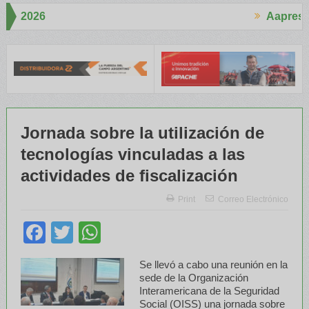
Aapresid 2026
Aapresid
ucho interés en el Congreso
Del Cono Sur al Mundo
Jáuregui Lor
Jornada sobre la utilización de
tecnologías vinculadas a las
actividades de fiscalización
Print
Correo Electrónico
Facebook
Twitter
WhatsApp
Se llevó a cabo una reunión en la
sede de la Organización
Interamericana de la Seguridad
Social (OISS) una jornada sobre