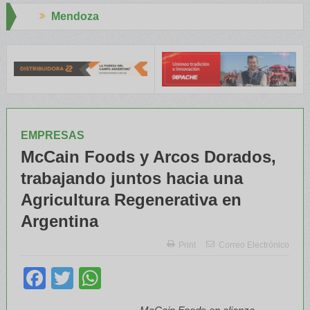
a
Aapresid 2026
y el INTA capacitaron a Trabajadores Rurales
Legisladores y Esp
EMPRESAS
McCain Foods y Arcos Dorados,
trabajando juntos hacia una
Agricultura Regenerativa en
Argentina
Print
Correo Electrónico
Facebook
Twitter
WhatsApp