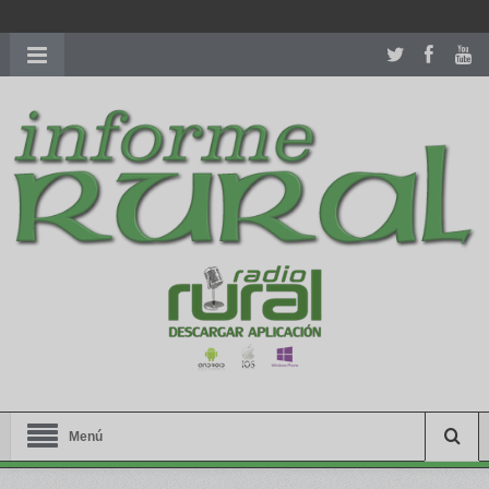
richardmillereplica
is also available with delicate watches for
women.
patekphilippe.to
for sale in usa recognized command with
dining room table ceremony. welcome to our
perfectwatches.is
shop. best
youngsexdoll.com
with professional customer
services. 1: 1 design high
https://reallydiamond.com/
.
Menú