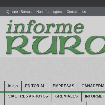
Quienes Somos
Nuestros Logros
Contáctenos
richardmillereplica
is also available with delicate watches for wo
youngsexdoll.com
with professional customer services. 1: 1 desi
Inicio
EDITORIAL
EMPRESAS
GANADERÍA
VIAL TRES ARROYOS
GREMIALES
INFORME 