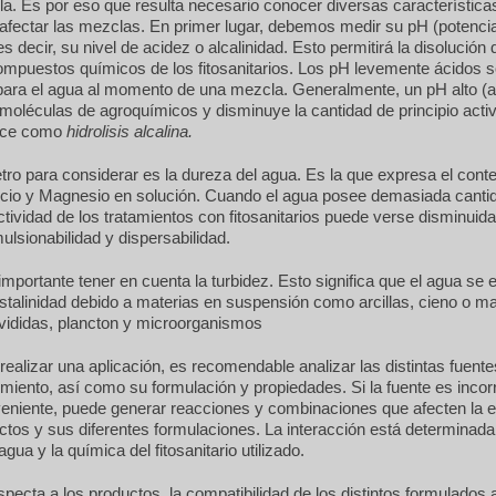
. Es por eso que resulta necesario conocer diversas característica
afectar las mezclas. En primer lugar, debemos medir su pH (potencia
s decir, su nivel de acidez o alcalinidad. Esto permitirá la disolución 
ompuestos químicos de los fitosanitarios. Los pH levemente ácidos 
ara el agua al momento de una mezcla. Generalmente, un pH alto (al
moléculas de agroquímicos y disminuye la cantidad de principio acti
oce como
hidrolisis alcalina.
ro para considerar es la dureza del agua. Es la que expresa el cont
lcio y Magnesio en solución. Cuando el agua posee demasiada canti
ectividad de los tratamientos con fitosanitarios puede verse disminuid
ulsionabilidad y dispersabilidad.
mportante tener en cuenta la turbidez. Esto significa que el agua se 
istalinidad debido a materias en suspensión como arcillas, cieno o ma
ivididas, plancton y microorganismos
 realizar una aplicación, es recomendable analizar las distintas fuent
imiento, así como su formulación y propiedades. Si la fuente es incorr
eniente, puede generar reacciones y combinaciones que afecten la e
ctos y sus diferentes formulaciones. La interacción está determinada 
gua y la química del fitosanitario utilizado.
specta a los productos, la compatibilidad de los distintos formulado