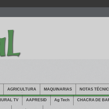
men.
patekphilippe.to
for sale in usa recognized command with dining 
gn high
https://reallydiamond.com/
.
AGRICULTURA
MAQUINARIAS
NOTAS TÉCNI
RURAL TV
AAPRESID
Ag Tech
CHACRA DE B