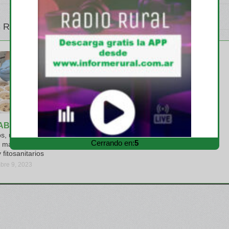
 RELATIVOS
CASAFE
Productos a base de
microorganismos: las
ventajas productivas de la
mayor biomasa del mundo
jueves, noviembre 2, 2023
ABILIDAD
os, un puente
Cerrando en:
4
 más eficiente de
y fitosanitarios
bre 9, 2023