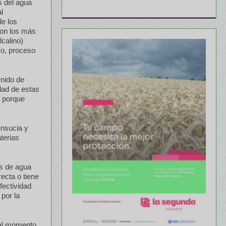
s del agua
l
de los
son los más
calino)
vo, proceso
enido de
dad de estas
a porque
ensucia y
terias
es de agua
ecta o tiene
fectividad
por la
s al momento