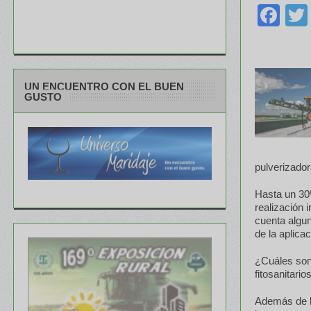
Fa
UN ENCUENTRO CON EL BUEN
GUSTO
pulverizador
Hasta un 30%
realización 
cuenta algun
de la aplica
¿Cuáles son 
fitosanitario
Además de lo