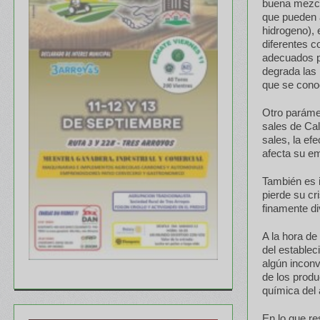
buena mezcla
que pueden 
hidrogeno), e
diferentes c
adecuados p
degrada las 
que se con
Otro parámet
sales de Ca
sales, la ef
afecta su em
También es i
pierde su cr
finamente d
A la hora de
del establec
algún inconv
de los produ
química del a
En lo que re