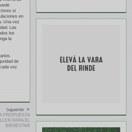
puede
ctores sí
ulaciones en
a. Una vez
idad. Las
odos los
nga la
arios.
guridad de
 cada vez
Siguiente
A PROPUESTA
LLER PARA EL
BIENESTAR