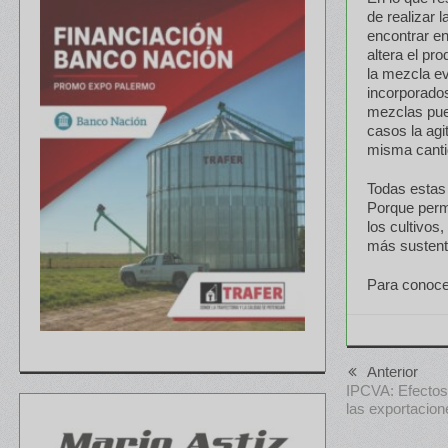
de realizar 
encontrar en
altera el pr
la mezcla ev
incorporado
mezclas pue
casos la agi
misma cantid
Todas estas 
Porque permi
los cultivo
más sustent
Para conoce
Anterior
IPCVA: Efectos 
las exportacion