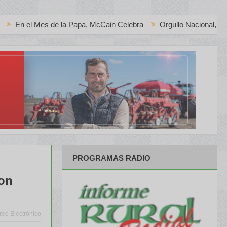
 la Papa, McCain Celebra
Orgullo Nacional, la Sommelier más p
PROGRAMAS RADIO
con
reo Electrónico