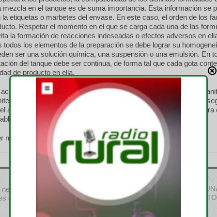
la mezcla en el tanque es de suma importancia. Esta información se 
 la etiquetas o marbetes del envase. En este caso, el orden de los fa
oducto. Respetar el momento en el que se carga cada una de las form
ita la formación de reacciones indeseadas o efectos adversos en ell
s todos los elementos de la preparación se debe lograr su homogene
den ser una solución química, una suspensión o una emulsión. En t
tación del tanque debe ser continua, de forma tal que cada gota conte
ad de producto en ella.
acciones hacen también a las buenas prácticas en el uso de fitosanit
ten trabajar con consciencia y responsabilidad para preservar la se
s, el ambiente y las personas. Comprometámonos con una agricultura
able.
r más sobre nosotros visite
www.casafe.org
.
¿JUGAMOS? UN
negativos del cierre parcial a
DISRUPTIVA DE STO
es de carne