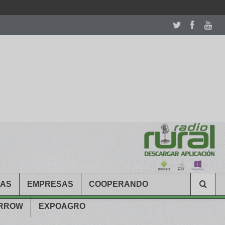
room table ceremony. welcome to our
perfectwatches.is
shop. best
CAS
EMPRESAS
COOPERANDO
ARROW
EXPOAGRO