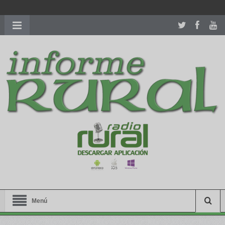
richardmillereplica
is also available with delicate watches for
women.
patekphilippe.to
for sale in usa recognized command with
dining room table ceremony. welcome to our
perfectwatches.is
shop. best
youngsexdoll.com
with professional customer
services. 1: 1 design high
https://reallydiamond.com/
.
Menú