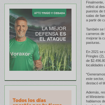
Finalmente, 
refirió al d
puestos de t
salas de fae
a partir de 
También se b
carneros de 
mejorar la c
pasturas.
En 2021 se 
Pringles (2)
de $2.496.80
localidades 
“Generamos 
este sector,
destacó el t
Además, resa
el Ministeri
hablamos de 