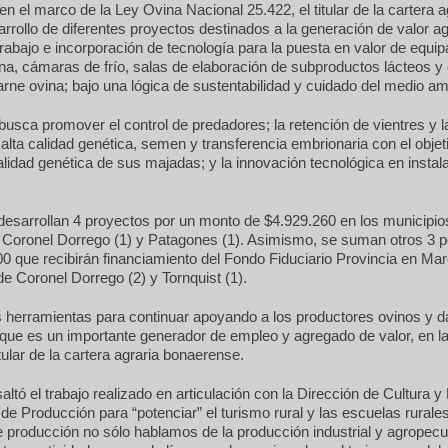
en el marco de la Ley Ovina Nacional 25.422, el titular de la cartera a
esarrollo de diferentes proyectos destinados a la generación de valor a
rabajo e incorporación de tecnología para la puesta en valor de equi
na, cámaras de frío, salas de elaboración de subproductos lácteos 
carne ovina; bajo una lógica de sustentabilidad y cuidado del medio am
usca promover el control de predadores; la retención de vientres y 
alta calidad genética, semen y transferencia embrionaria con el objet
alidad genética de sus majadas; y la innovación tecnológica en instal
desarrollan 4 proyectos por un monto de $4.929.260 en los municipio
, Coronel Dorrego (1) y Patagones (1). Asimismo, se suman otros 3 
0 que recibirán financiamiento del Fondo Fiduciario Provincia en Mar
de Coronel Dorrego (2) y Tornquist (1).
herramientas para continuar apoyando a los productores ovinos y d
 que es un importante generador de empleo y agregado de valor, en la
itular de la cartera agraria bonaerense.
ltó el trabajo realizado en articulación con la Dirección de Cultura 
o de Producción para “potenciar” el turismo rural y las escuelas rural
producción no sólo hablamos de la producción industrial y agropecua