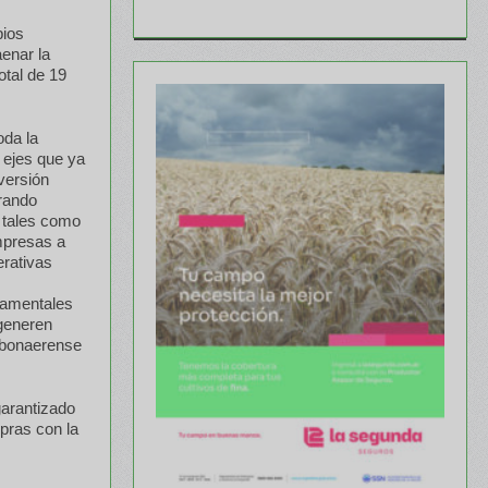
pios
aenar la
otal de 19
oda la
 ejes que ya
versión
crando
, tales como
mpresas a
rativas
ndamentales
 generen
o bonaerense
garantizado
pras con la