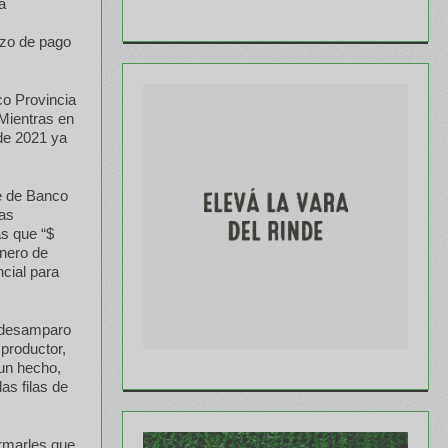
a
azo de pago
co Provincia
 Mientras en
 de 2021 ya
e de Banco
sas
ás que “$
nero de
cial para
e desamparo
 productor,
un hecho,
as filas de
ormarles que