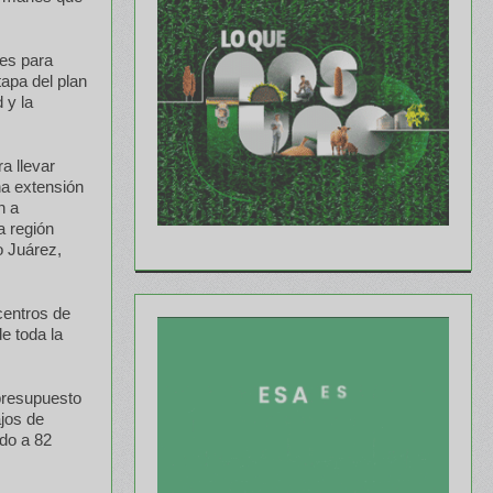
nes para
tapa del plan
 y la
a llevar
una extensión
n a
a región
o Juárez,
centros de
e toda la
 presupuesto
ajos de
ndo a 82