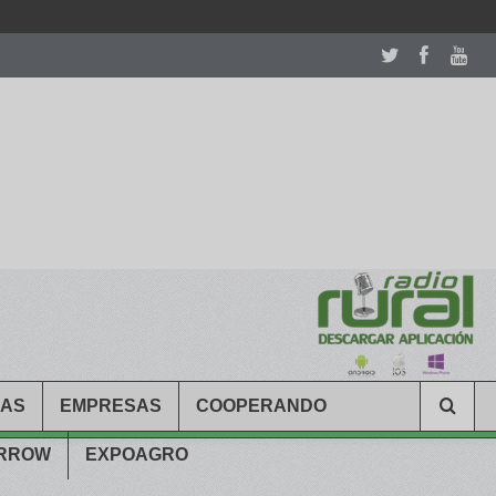
room table ceremony. welcome to our
perfectwatches.is
shop. best
CAS
EMPRESAS
COOPERANDO
ARROW
EXPOAGRO