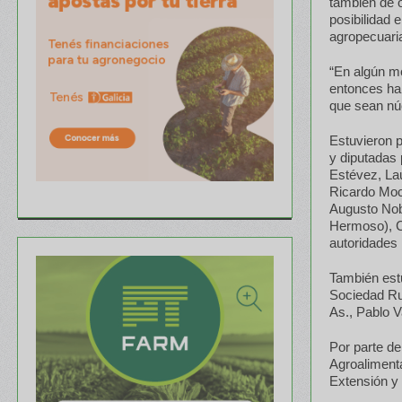
también de o
posibilidad 
agropecuaria
“En algún m
entonces ha
que sean nú
Estuvieron p
y diputadas
Estévez, Lau
Ricardo Moc
Augusto Nob
Hermoso), C
autoridades 
También estu
Sociedad Rur
As., Pablo V
Por parte de
Agroalimenta
Extensión y