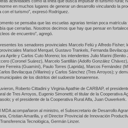
tras actividades como la línea que busca impulsar el turismo rural; 
enorme en muchos lugares de generar un desarrollo vinculando la pr
 con el turismo”, expresó Rodríguez.
omento se pensaba que las escuelas agrarias tenían poca matrícula
bía que cerrarlas. Nosotros decimos que hay que pensar en fortalece
cleos de encuentro”, agregó.
resentes los senadores provinciales Marcelo Feliú y Alfredo Fisher; 
 provinciales Marisol Merquel, Gustavo Trankels, Fernanda Bevilacqu
ra Aprile y Carlos Cuto Moreno; los intendentes Julio Marini (Benito 
cero (Coronel Suárez), Marcelo Santillán (Adolfo González Chávez)
re Ferreira (Guaminí), Paulo Torres (Laprida), Marcos Fernández (
arlos Bevilacqua (Villarino) y Carlos Sánchez (Tres Arroyos); y dem
municipales de los distritos del sudoeste bonaerense.
vieron, Roberto Cittadini y Virginia Apathie de CARBAP, el president
al de Tres Arroyos, Eugenio Simonetti; el titular de la Cooperativa Ag
asolo; y el presidente de la Cooperativa Rural Alfa, Juan Ouwerkerk.
l MDA acompañaron al ministro, el Subsecretario de Desarrollo Agrar
ria, Cristian Amarilla, y el Director Provincial de Innovación Producti
 Transferencia Tecnológica, Germán Linzer.