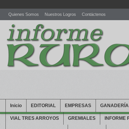
Quienes Somos
Nuestros Logros
Contáctenos
richardmillereplica
is also available with delicate watches for wo
youngsexdoll.com
with professional customer services. 1: 1 desi
Inicio
EDITORIAL
EMPRESAS
GANADERÍA
VIAL TRES ARROYOS
GREMIALES
INFORME 