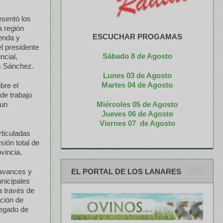
esentó los
a región
ESCUCHAR PROGAMAS
ienda y
l presidente
Sábado 8 de Agosto
ncial,
os Sánchez.
Lunes 03 de Agosto
M
artes 04 de Agosto
bre el
 de trabajo
Miércoles 05 de
Agosto
 un
Jueves 06 de Agosto
Viernes 07 de Agosto
rticuladas
sión total de
vincia.
EL PORTAL DE LOS LANARES
 avances y
nicipales
a través de
cción de
regado de