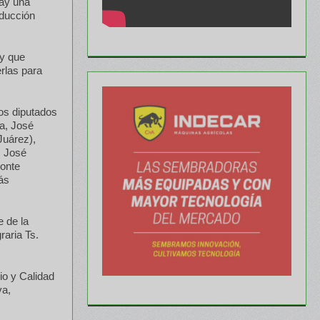
hay una
oducción
 y que
rlas para
los diputados
a, José
Juárez),
, José
Monte
ás
e de la
raria Ts.
io y Calidad
va,