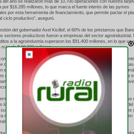
a del año se realizaron más de 10.700 operaciones con nuestra tarjet
 por $16.285 millones, lo que marca el fuerte interés de las pymes
ales por esta herramienta de financiamiento, que permite pactar el pl
l ciclo productivo”, aseguró.
estión del gobernador Axel Kicillof, el 60% de los préstamos que Ban
los sectores productivos fueron a empresas del sector agroindustrial.
ditos a la agroindustria superaron los $91.400 millones, en lo que va
n más de $ 88.000 millones.
 con Tres Arroyos, Cuattromo aseguró que desde que asumió al frent
se otorgaron más de $ 3.700 millones en créditos productivos con ta
n el partido”. El titular de la entidad pública bonaerense detalló adem
nes corresponden al programa Reactivación Pyme, lanzado el 27 de e
arte de una batería de medidas impulsadas desde el Gobierno provin
 economía”.
erni señaló: «Creamos una Policía Rural que viene a poner fin a es
 los productores rurales, una policía que viene a ponerse al lado del
sus necesidades y por sobre todas las cosas: no es un anuncio, es 
ya se creó. Son mil efectivos a partir de marzo que van a ingresar en l
ral».
or Kicillof siempre dice: hechos y no palabras. Y hoy venimos a inf