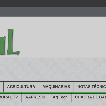
men.
patekphilippe.to
for sale in usa recognized command with dining 
gn high
https://reallydiamond.com/
.
AGRICULTURA
MAQUINARIAS
NOTAS TÉCNI
RURAL TV
AAPRESID
Ag Tech
CHACRA DE B