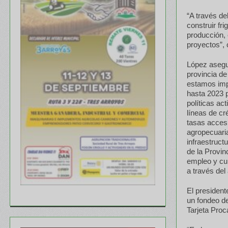
“A través de
construir fr
producción, 
proyectos”,
López asegur
provincia de
estamos imp
hasta 2023 p
políticas ac
líneas de c
tasas acces
agropecuaria
infraestruct
de la Provi
empleo y cum
a través del
El president
un fondeo d
Tarjeta Proc