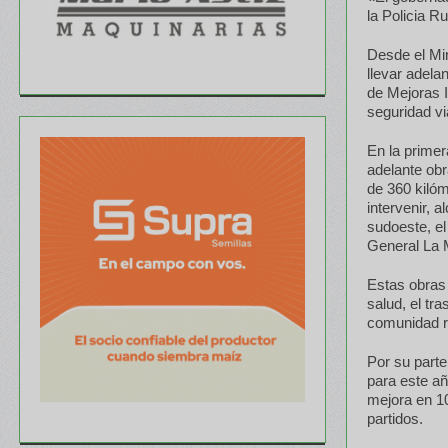
la Policia R
Desde el Min
llevar adela
de Mejoras I
seguridad vi
En la primer
adelante obr
de 360 kilóm
intervenir, 
sudoeste, e
General La M
Estas obras 
salud, el tr
comunidad ru
Por su parte
para este añ
mejora en 10
partidos.