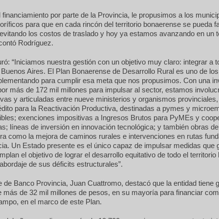
l financiamiento por parte de la Provincia, le propusimos a los munici
igoríficos para que en cada rincón del territorio bonaerense se pueda f
evitando los costos de traslado y hoy ya estamos avanzando en un t
 contó Rodríguez.
ó: “Iniciamos nuestra gestión con un objetivo muy claro: integrar a t
 Buenos Aires. El Plan Bonaerense de Desarrollo Rural es uno de los
lementando para cumplir esa meta que nos propusimos. Con una in
or más de 172 mil millones para impulsar al sector, estamos involu
tivas y articuladas entre nueve ministerios y organismos provinciales
rédito para la Reactivación Productiva, destinadas a pymes y microe
ibles; exenciones impositivas a Ingresos Brutos para PyMEs y coope
s; líneas de inversión en innovación tecnológica; y también obras de
ura como la mejora de caminos rurales e intervenciones en rutas fu
ncia. Un Estado presente es el único capaz de impulsar medidas que
plan el objetivo de lograr el desarrollo equitativo de todo el territori
 abordaje de sus déficits estructurales”.
e de Banco Provincia, Juan Cuattromo, destacó que la entidad tiene 
e más de 32 mil millones de pesos, en su mayoría para financiar com
ampo, en el marco de este Plan.