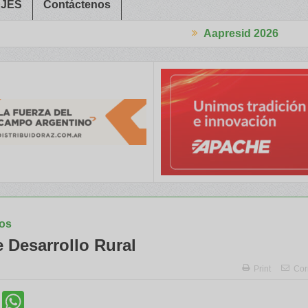
JES
Contáctenos
Aapresid 2026
 Trabajadores Rurales
Legisladores y Especialistas abordaron cl
yos
e Desarrollo Rural
Print
Cor
cebook
Twitter
WhatsApp