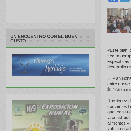
UN ENCUENTRO CON EL BUEN
GUSTO
«Este plan, 
sector agrop
específicas 
desarrollo m
El Plan Bona
entre nueve 
$172.875 mil
Rodríguez de
convenios f
que, con una
la construcc
alimentos y 
valor en cada