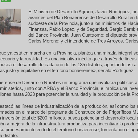
El Ministro de Desarrollo Agrario, Javier Rodríguez, pr
avances del Plan Bonaerense de Desarrollo Rural en l
sudoeste de la Provincia, junto a los ministros de Hac
Finanzas, Pablo López, y de Seguridad, Sergio Berni; e
del Banco Provincia, Juan Cuattromo; el diputado provi
Carlos Moreno; y el intendente de Tres Arroyos, Carl
que ya está en marcha en la Provincia, plantea una mirada integral so
ecuario y la ruralidad. Es una iniciativa inédita que a través de líneas
busca el desarrollo de cada uno de los 135 distritos, apuntando así a
ás justo y equitativo en el territorio bonaerense», señaló Rodríguez.
erense de Desarrollo Rural es un programa que involucra políticas a
ministerios, junto con ARBA y el Banco Provincia, e implica una inver
lones hasta 2023 para potenciar la ruralidad y la producción de la Pro
stacó las líneas de industrialización de la producción, así como los
irmados en el marco del programa de Construcción de Frigoríficos Mu
 inversión total de $200 millones, busca potenciar el desarrollo local 
ión y mejora de la infraestructura productiva para incentivar la produ
su procesamiento en todo el territorio bonaerense, fomentando el ag
 distrito.