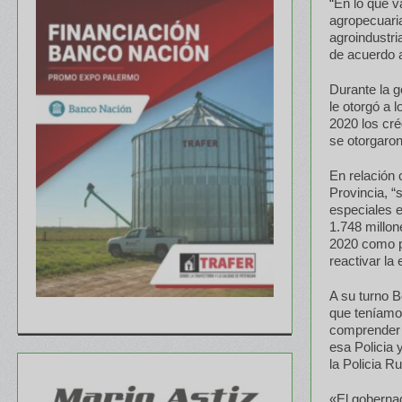
“En lo que v
agropecuaria
agroindustri
de acuerdo a
Durante la g
le otorgó a 
2020 los cré
se otorgaro
En relación
Provincia, “
especiales e
1.748 millo
2020 como p
reactivar la
A su turno B
que teníamos
comprender 
esa Policia 
la Policia Ru
«El gobernad