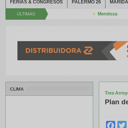
FERIAS & CONGRESOS
PALERMO 26
MARIDA
ÚLTIMAS
Mendoza
ó el XXXIV Congreso Aapresid
El RENATRE y el INTA capacitaron a
NOTICIAS
CLIMA
Tres Arro
Plan d
Fa