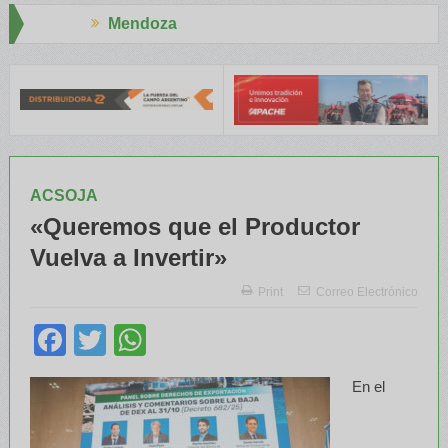
Aapresid 2026
el INTA capacitaron a Trabajadores Rurales
Legisladores y Espe
ACSOJA
«Queremos que el Productor
Vuelva a Invertir»
Print
Correo Electrónico
Facebook
Twitter
WhatsApp
En el