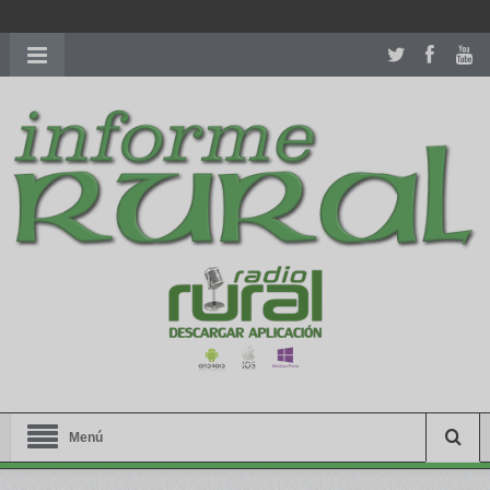
richardmillereplica
is also available with delicate watches for
women.
patekphilippe.to
for sale in usa recognized command with
dining room table ceremony. welcome to our
perfectwatches.is
shop. best
youngsexdoll.com
with professional customer
services. 1: 1 design high
https://reallydiamond.com/
.
Menú