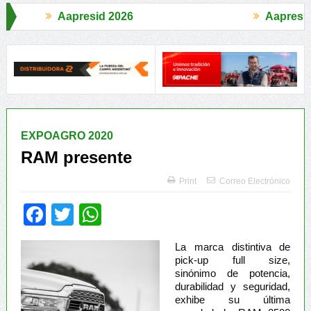
id 2026
Aapresid 2026
orda comercializó 4.870 cabezas
El Congreso se palpitó en el BC
EXPOAGRO 2020
RAM presente
Print
Correo Electrónico
Facebook
Twitter
WhatsApp
La marca distintiva de
pick-up full size,
sinónimo de potencia,
durabilidad y seguridad,
exhibe su última