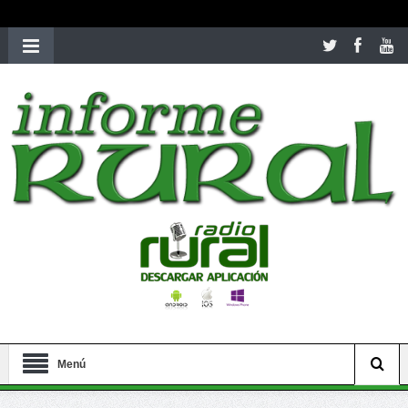
richardmillereplica
is also available with delicate watches for
women.
patekphilippe.to
for sale in usa recognized command with
dining room table ceremony. welcome to our
perfectwatches.is
shop. best
youngsexdoll.com
with professional customer
services. 1: 1 design high
https://reallydiamond.com/
.
Menú