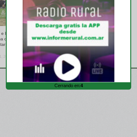
 e INTA
Voces Rurales” el podcast del
na capacitación
RENATRE que relata la vida y
tar animal en
las problemáticas del campo
argentino en primera persona
31, 2026
viernes, julio 10, 2026
Cerrando en:
3