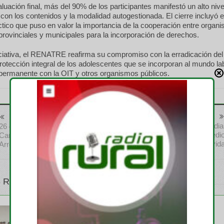
luación final, más del 90% de los participantes manifestó un alto nive
 con los contenidos y la modalidad autogestionada. El cierre incluyó el
tico que puso en valor la importancia de la cooperación entre organ
provinciales y municipales para la incorporación de derechos.
ciativa, el RENATRE reafirma su compromiso con la erradicación del 
a protección integral de los adolescentes que se incorporan al mundo la
 permanente con la OIT y otros organismos públicos.
Anterior
Siguiente
Con un escenario mundia
26 de noviembre: Jornada a
alentador CLERA celebró medi
Campo del IPCVA en Tres
siglo de vid
Arroyos, Buenos Aires
 RELATIVOS