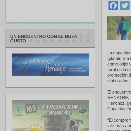
Fa
UN ENCUENTRO CON EL BUEN
GUSTO
La capacitac
(plataforma 
como objetiv
rural en la 
promoción de
elaborados c
El encuentro
RENATRE; Ma
Henchoz, ge
Capacitació
“El compromi
vez más ampl