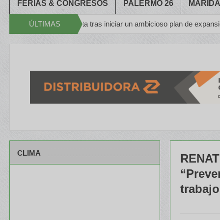
FERIAS & CONGRESOS
PALERMO 26
MARIDA
u planta tras iniciar un ambicioso plan de expansión
ÚLTIMAS
Congreso 
Apache en el C
NOTICIAS
CLIMA
RENATR
“Preven
trabaj