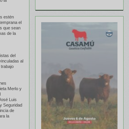
ó la
os estén
temprana el
os que sean
mas de la
istas del
inculadas al
 trabajo
ones
ieta Merlo y
l
José Luis
 y Seguridad
incia de
ara la