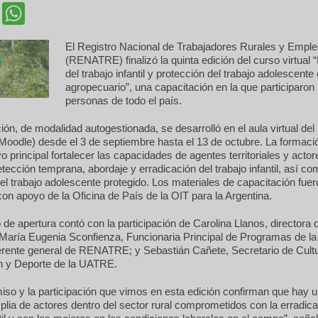
cebook
Twitter
WhatsApp
El Registro Nacional de Trabajadores Rurales y Empl
(RENATRE) finalizó la quinta edición del curso virtual
del trabajo infantil y protección del trabajo adolescente 
agropecuario”, una capacitación en la que participaron
personas de todo el país.
ión, de modalidad autogestionada, se desarrolló en el aula virtual 
Moodle) desde el 3 de septiembre hasta el 13 de octubre. La formaci
o principal fortalecer las capacidades de agentes territoriales y actor
detección temprana, abordaje y erradicación del trabajo infantil, así co
l trabajo adolescente protegido. Los materiales de capacitación fuer
on apoyo de la Oficina de País de la OIT para la Argentina.
 de apertura contó con la participación de Carolina Llanos, directora 
ría Eugenia Sconfienza, Funcionaria Principal de Programas de la 
rente general de RENATRE; y Sebastián Cañete, Secretario de Cultu
n y Deporte de la UATRE.
so y la participación que vimos en esta edición confirman que hay 
ia de actores dentro del sector rural comprometidos con la erradica