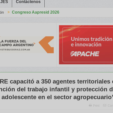
JES
Contáctenos
Aapresid 2026
ongreso Aapresid 2026 con tecnología de punta y alto rendimiento pa
E capacitó a 350 agentes territoriales 
ción del trabajo infantil y protección d
o adolescente en el sector agropecuario
Print
Cor