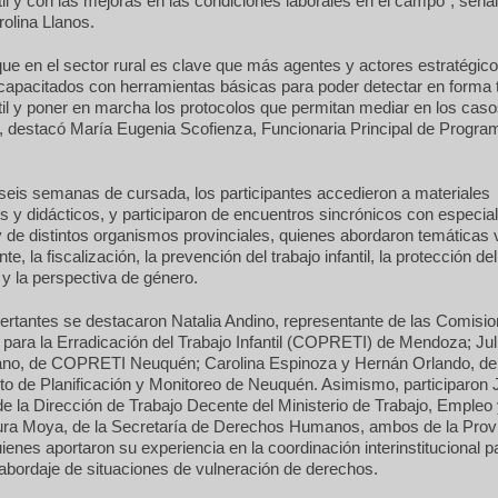
ntil y con las mejoras en las condiciones laborales en el campo”, señal
rolina Llanos.
e en el sector rural es clave que más agentes y actores estratégic
capacitados con herramientas básicas para poder detectar en forma 
ntil y poner en marcha los protocolos que permitan mediar en los cas
, destacó María Eugenia Scofienza, Funcionaria Principal de Progra
seis semanas de cursada, los participantes accedieron a materiales
s y didácticos, y participaron de encuentros sincrónicos con especial
e distintos organismos provinciales, quienes abordaron temáticas v
te, la fiscalización, la prevención del trabajo infantil, la protección del
y la perspectiva de género.
sertantes se destacaron Natalia Andino, representante de las Comisi
 para la Erradicación del Trabajo Infantil (COPRETI) de Mendoza; Jul
ñano, de COPRETI Neuquén; Carolina Espinoza y Hernán Orlando, de
o de Planificación y Monitoreo de Neuquén. Asimismo, participaron 
 la Dirección de Trabajo Decente del Ministerio de Trabajo, Empleo
aura Moya, de la Secretaría de Derechos Humanos, ambos de la Prov
ienes aportaron su experiencia en la coordinación interinstitucional p
abordaje de situaciones de vulneración de derechos.