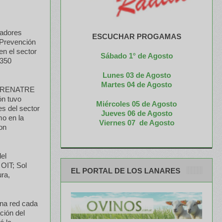
eadores
ESCUCHAR PROGAMAS
 “Prevención
en el sector
Sábado 1° de Agosto
 350
Lunes 03 de Agosto
M
artes 04 de Agosto
del RENATRE
ón tuvo
Miércoles 05 de
Agosto
es del sector
Jueves 06 de Agosto
mo en la
Viernes 07 de Agosto
on
del
OIT; Sol
EL PORTAL DE LOS LANARES
ra,
una red cada
ción del