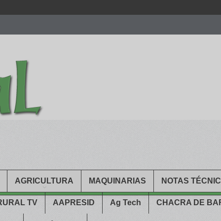
men.
patekphilippe.to
for sale in usa recognized command with dining 
gn high
https://reallydiamond.com/
.
AGRICULTURA
MAQUINARIAS
NOTAS TÉCNI
RURAL TV
AAPRESID
Ag Tech
CHACRA DE B