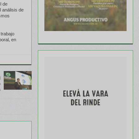
l de
 análisis de
ismos
trabajo
boral, en
l
o
a