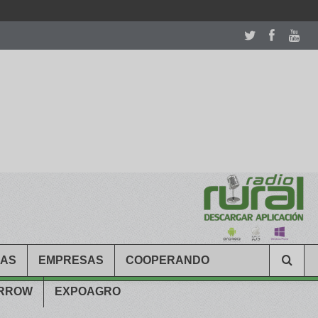
room table ceremony. welcome to our
perfectwatches.is
shop. best
CAS
EMPRESAS
COOPERANDO
ARROW
EXPOAGRO