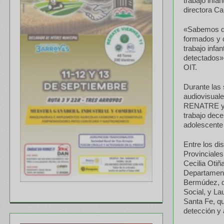
trabajo infa
directora Ca
«Sabemos qu
formados y 
trabajo infa
detectados»
OIT.
Durante las 
audiovisuale
RENATRE y d
trabajo decen
adolescente 
Entre los di
Provinciales
Cecilia Oti
Departament
Bermúdez, de
Social, y L
Santa Fe, qu
detección y 