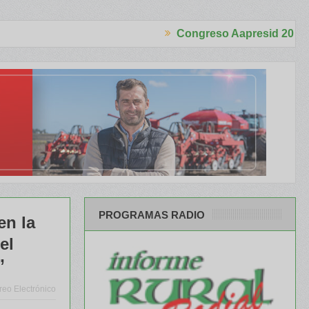
Congreso Aapresid 2026
ra el productor
Más de 100 paneles, invitados de lujo y todas las t
PROGRAMAS RADIO
en la
el
”
reo Electrónico