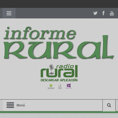
richardmillereplica
is also available with delicate watches for
women.
patekphilippe.to
for sale in usa recognized command with
dining room table ceremony. welcome to our
perfectwatches.is
shop. best
youngsexdoll.com
with professional customer
services. 1: 1 design high
https://reallydiamond.com/
.
Menú