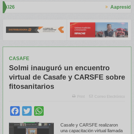
Aapresid 2026
Aapresid 20
o interés en el Congreso
Del Cono Sur al Mundo
Jáuregui Lorda c
CASAFE
Solmi inauguró un encuentro
virtual de Casafe y CARSFE sobre
fitosanitarios
Print
Correo Electrónico
Facebook
Twitter
WhatsApp
Casafe y CARSFE realizaron
una capacitación virtual llamada