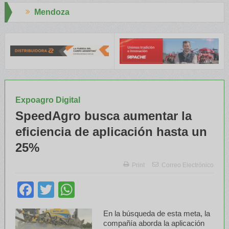
Aapresid 2026
l INTA capacitaron a Trabajadores Rurales
Legisladores y Especi
Expoagro Digital
SpeedAgro busca aumentar la
eficiencia de aplicación hasta un
25%
Print
Correo Electrónico
Facebook
Twitter
WhatsApp
En la búsqueda de esta meta, la
compañía aborda la aplicación