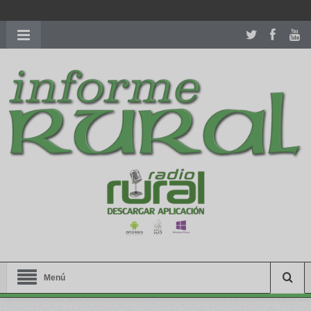
richardmillereplica
is also available with delicate watches for
women.
patekphilippe.to
for sale in usa recognized command with
dining room table ceremony. welcome to our
perfectwatches.is
shop. best
youngsexdoll.com
with professional customer
services. 1: 1 design high
https://reallydiamond.com/
.
Menú