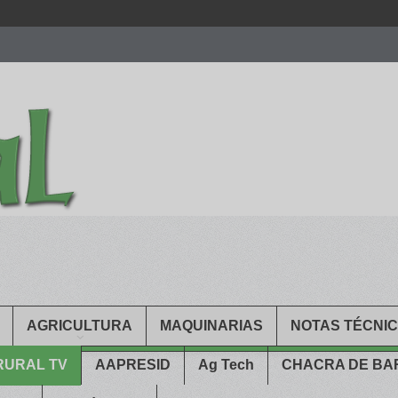
men.
patekphilippe.to
for sale in usa recognized command with dining 
gn high
https://reallydiamond.com/
.
AGRICULTURA
MAQUINARIAS
NOTAS TÉCNI
RURAL TV
AAPRESID
Ag Tech
CHACRA DE B