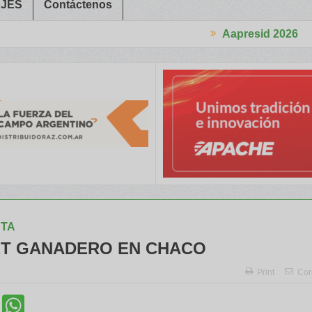
JES
Contáctenos
Aapresid 2026
 a Trabajadores Rurales
Legisladores y Especialistas abordaron 
STA
T GANADERO EN CHACO
Print
Cor
cebook
Twitter
WhatsApp