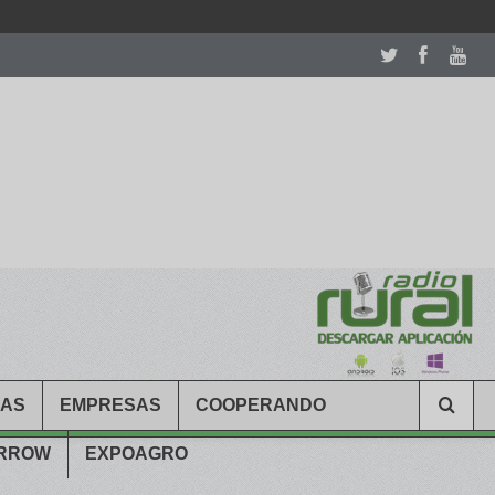
room table ceremony. welcome to our
perfectwatches.is
shop. best
CAS
EMPRESAS
COOPERANDO
ARROW
EXPOAGRO