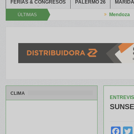
FERIAS & CONGRESOS
PALERMO 26
MARIDA
ÚLTIMAS
Mendoza
rró el XXXIV Congreso Aapresid
El RENATRE y el INTA capacitaron
NOTICIAS
CLIMA
ENTREVI
SUNSE
Fa