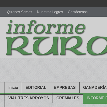
Quienes Somos
Nuestros Logros
Contáctenos
richardmillereplica
is also available with delicate watches for wo
youngsexdoll.com
with professional customer services. 1: 1 desi
Inicio
EDITORIAL
EMPRESAS
GANADERÍA
VIAL TRES ARROYOS
GREMIALES
INFORME 