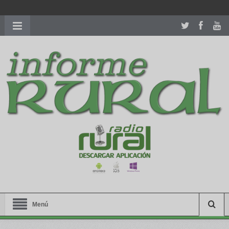
richardmillereplica
is also available with delicate watches for
women.
patekphilippe.to
for sale in usa recognized command with
dining room table ceremony. welcome to our
perfectwatches.is
shop. best
youngsexdoll.com
with professional customer
services. 1: 1 design high
https://reallydiamond.com/
.
Menú