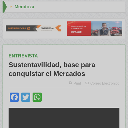
Aapresid 2026
NTA capacitaron a Trabajadores Rurales
Legisladores y Especiali
ENTREVISTA
Sustentavilidad, base para
conquistar el Mercados
Print
Correo Electrónico
Facebook
Twitter
WhatsApp