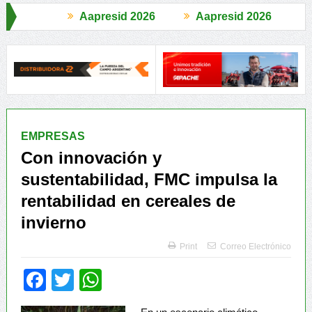
apresid 2026
Aapresid 2026
Cono Sur al Mundo
Jáuregui Lorda comercializó 4.870 cabezas
E
EMPRESAS
Con innovación y
sustentabilidad, FMC impulsa la
rentabilidad en cereales de
invierno
Print
Correo Electrónico
Facebook
Twitter
WhatsApp