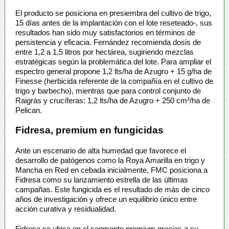
El producto se posiciona en presiembra del cultivo de trigo,
15 días antes de la implantación con el lote reseteado-, sus
resultados han sido muy satisfactorios en términos de
persistencia y eficacia. Fernández recomienda dosis de
entre 1,2 a 1,5 litros por hectárea, sugiriendo mezclas
estratégicas según la problemática del lote. Para ampliar el
espectro general propone 1,2 lts/ha de Azugro + 15 g/ha de
Finesse (herbicida referente de la compañía en el cultivo de
trigo y barbecho), mientras que para control conjunto de
Raigrás y crucíferas: 1,2 lts/ha de Azugro + 250 cm³/ha de
Pelican.
Fidresa, premium en fungicidas
Ante un escenario de alta humedad que favorece el
desarrollo de patógenos como la Roya Amarilla en trigo y
Mancha en Red en cebada inicialmente, FMC posiciona a
Fidresa como su lanzamiento estrella de las últimas
campañas. Este fungicida es el resultado de más de cinco
años de investigación y ofrece un equilibrio único entre
acción curativa y residualidad.
Fidresa se ubica en el segmento premium gracias a su