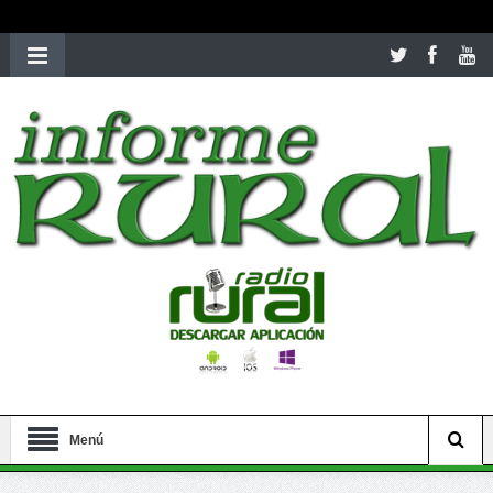
richardmillereplica
is also available with delicate watches for
women.
patekphilippe.to
for sale in usa recognized command with
dining room table ceremony. welcome to our
perfectwatches.is
shop. best
youngsexdoll.com
with professional customer
services. 1: 1 design high
https://reallydiamond.com/
.
Menú