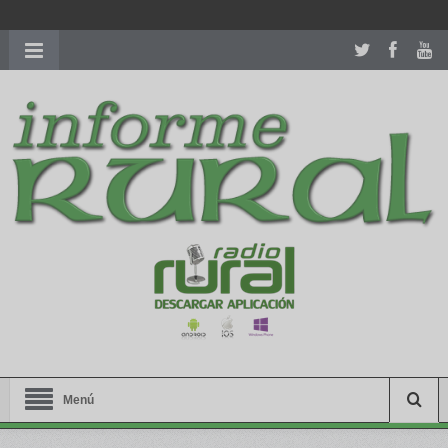
richardmillereplica
is also available with delicate watches for
women.
patekphilippe.to
for sale in usa recognized command with
dining room table ceremony. welcome to our
perfectwatches.is
shop. best
youngsexdoll.com
with professional customer
services. 1: 1 design high
https://reallydiamond.com/
.
Menú