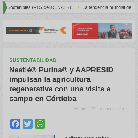
S)del RENATRE
La tendencia mundial del Vino Blanco en Crecient
SUSTENTABILIDAD
Nestlé® Purina® y AAPRESID
impulsan la agricultura
regenerativa con una visita a
campo en Córdoba
Print
Correo Electrónico
Facebook
Twitter
WhatsApp