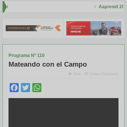
Aapresid 2026
Aapresid 20
o interés en el Congreso
Del Cono Sur al Mundo
Jáuregui Lorda c
Programa Nº 110
Mateando con el Campo
Print
Correo Electrónico
Facebook
Twitter
WhatsApp