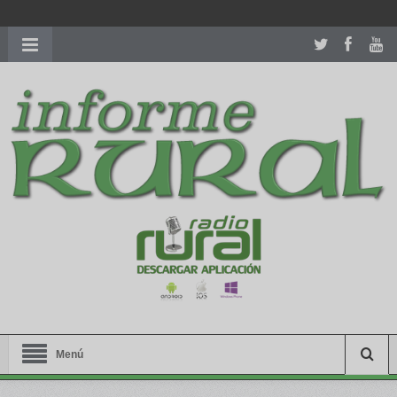
richardmillereplica
is also available with delicate watches for
women.
patekphilippe.to
for sale in usa recognized command with
dining room table ceremony. welcome to our
perfectwatches.is
shop. best
youngsexdoll.com
with professional customer
services. 1: 1 design high
https://reallydiamond.com/
.
Menú