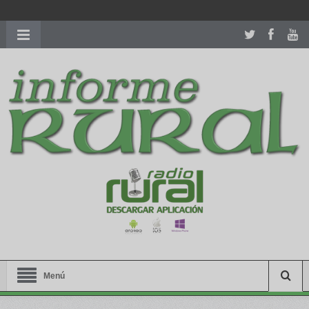
richardmillereplica
is also available with delicate watches for
women.
patekphilippe.to
for sale in usa recognized command with
dining room table ceremony. welcome to our
perfectwatches.is
shop. best
youngsexdoll.com
with professional customer
services. 1: 1 design high
https://reallydiamond.com/
.
Menú