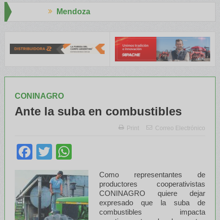
za
Aapresid 202
 y el INTA capacitaron a Trabajadores Rurales
Legisladores y Es
CONINAGRO
Ante la suba en combustibles
Print
Correo Electrónico
Facebook
Twitter
WhatsApp
Como representantes de
productores cooperativistas
CONINAGRO quiere dejar
expresado que la suba de
combustibles impacta