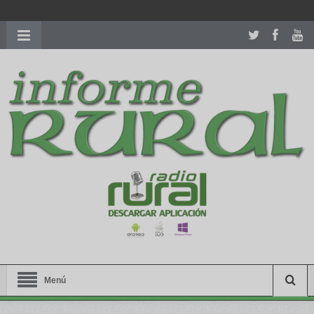
richardmillereplica
is also available with delicate watches for
women.
patekphilippe.to
for sale in usa recognized command with
dining room table ceremony. welcome to our
perfectwatches.is
shop. best
youngsexdoll.com
with professional customer
services. 1: 1 design high
https://reallydiamond.com/
.
Menú