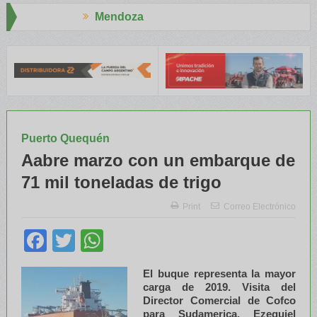
endoza
Aapresi
NATRE y el INTA capacitaron a Trabajadores Rurales
Legisladore
Puerto Quequén
Aabre marzo con un embarque de
71 mil toneladas de trigo
Print
Correo Electrónico
Facebook
Twitter
WhatsApp
El buque representa la mayor
carga de 2019. Visita del
Director Comercial de Cofco
para Sudamerica, Ezequiel